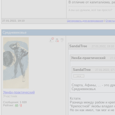
В отличие от капитализма, ра
А вы шо думали, всё так просто?
27.01.2022, 19:10
Цитировать для копирования
|
Ответы
Средневековье
SandalTree
27.01.2022, 19:10
Умн&к-практический
27.
SandalTree
27.01.2022, 17:
...
Умн&к-практический
Спарта, Афины, ... - это 
Средневековья.
Умн&к-практический
SandalTree
24.01.2022, 
Участник
Кстати.
...
Разница между рабом и кре
Сообщения:
1 020
Рейтинг:
48
/
8
"Крепостной" якобы владел 
племена ж были политико
Но он как имел, так мог и не
план после феодальных 