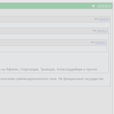
#3584818
3584595
3584523
3584503
3576340
3576125
а на Афинян, Спартанцев, Троянцев, Александрийцев и прочее.
нгельсизму рабовладельческого типа. Не феодальные государства
ез задержек приносили.
ти) же племена (национальности) стали задвигаться на второй