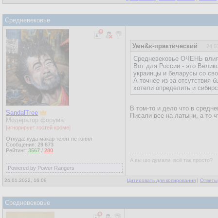
Средневековье
Умн&к-практический
24.0
Средневековье ОЧЕНЬ влияе
Вот для России - это Велик
украинцы и беларусы со сво
А точнее из-за отсутствия 
хотели определить и сибирск
В том-то и дело что в средн
SandalTree
Писали все на латыни, а то ч
Модератор форума
[игнорирует гостей кроме]
Откуда: куда макар телят не гонял
Сообщения:
29 673
Рейтинг:
3567
/
280
А вы шо думали, всё так просто?
Powered by Power Rangers
24.01.2022, 16:09
Цитировать для копирования
|
Ответы
Средневековье