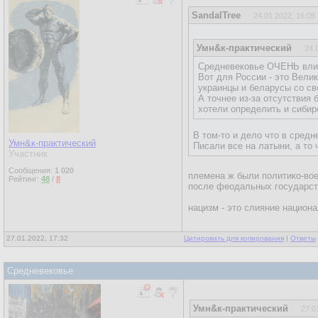
SandalTree
24.01.2022, 16:09
Умн&к-практический
24.
Средневековье ОЧЕНЬ влияе
Вот для России - это Велик
украинцы и беларусы со св
А точнее из-за отсутствия
хотели определить и сибирс
В том-то и дело что в средн
Умн&к-практический
Писали все на латыни, а то 
Участник
Сообщения:
1 020
племена ж были политико-вое
Рейтинг:
48
/
8
после феодальных государст
нацизм - это слияние национ
27.01.2022, 17:32
Цитировать для копирования
|
Ответы
Средневековье
Умн&к-практический
27.0