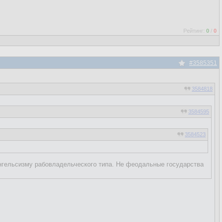
Рейтинг:
0
/
0
#3585351
3584818
3584595
3584523
3584503
энгельсизму рабовладельческого типа. Не феодальные государства
3576340
сти) же племена (национальности) стали задвигаться на второй