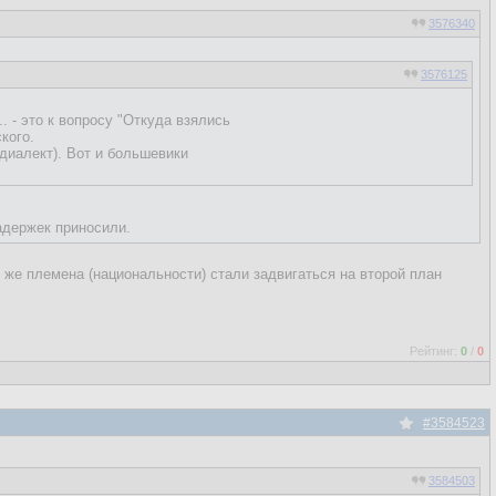
3576340
3576125
. - это к вопросу "Откуда взялись
кого.
(диалект). Вот и большевики
задержек приносили.
 же племена (национальности) стали задвигаться на второй план
Рейтинг:
0
/
0
#3584523
3584503