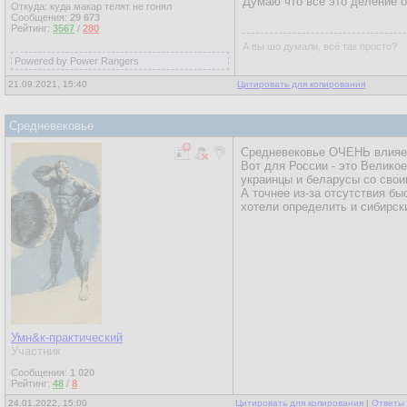
Думаю что всё это деление о
Откуда: куда макар телят не гонял
Сообщения:
29 673
Рейтинг:
3567
/
280
А вы шо думали, всё так просто?
Powered by Power Rangers
21.09.2021, 15:40
Цитировать для копирования
Средневековье
Средневековье ОЧЕНЬ влияет 
Вот для России - это Великое
украинцы и беларусы со свои
А точнее из-за отсутствия бы
хотели определить и сибирски
Умн&к-практический
Участник
Сообщения:
1 020
Рейтинг:
48
/
8
24.01.2022, 15:00
Цитировать для копирования
|
Ответы