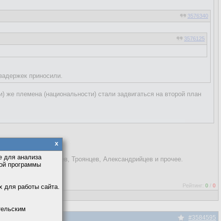
3576340
3576125
.. - это к вопросу "Откуда взялись
сского.
 (диалект). Вот и большевики
 задержек приносили.
) же племена (национальности) стали задвигаться на второй план
x
е для анализа
на Афинян, Спартанцев, Троянцев, Александрийцев и прочее.
кой программы
Рейтинг:
0
/
0
х для работы сайта.
тельским
#3584595