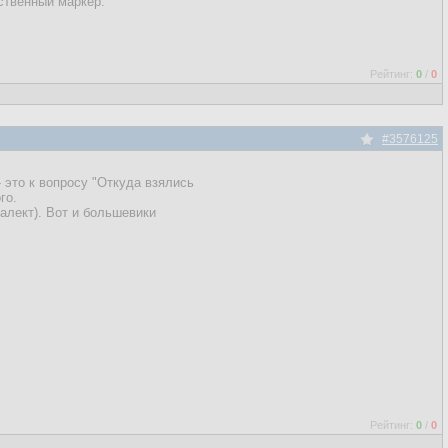
ственный маркер.
Рейтинг:
0
/
0
#3576125
- это к вопросу "Откуда взялись
го.
алект). Вот и большевики
Рейтинг:
0
/
0