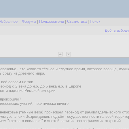
Избранное
Форумы
|
Пользователи
|
Статистика
|
Поиск
Доб. в избра
евековье - это какое-то тёмное и смутное время, которого вообще, лучш
 сразу из древнего мира.
 всё совсем не так.
риод с 2 века до н.э. до 5 века н.э. в Европе
вет и падение Римской империи.
 произошло?
лосовских учений, практически ничего.
дневековье (тёмные века) произошёл переход от рабовладельческого стр
ультуры эпохи Возрождения, подъём государственности на всей террито
ем "третьего сословия" и эпохой великих географических открытий.