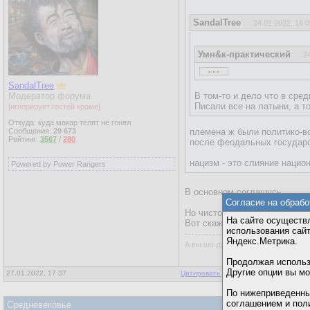
SandalTree
24.01.2022, 16:0
Умн&к-практический
2
...
Средневековье ОЧЕНЬ вли
Вот для России - это Вел
SandalTree
украинцы и беларусы со с
Модератор форума
В том-то и дело что в сре
А точнее из-за отсутстви
Писали все на латыни, а т
[игнорирует гостей кроме]
хотели определить и сиби
Откуда: куда макар телят не гонял
Сообщения:
29 673
племена ж были политико-во
Рейтинг:
3567
/
280
после феодальных государ
нацизм - это слияние нацио
Powered by Power Rangers
В основном соглашусь.
Согласие на обрабо
Но чисто ради продолжения 
На сайте осуществл
Вот скажем Греки - идентифи
использования сай
Яндекс.Метрика.
А вы шо думали, всё так просто?
Продолжая использо
Другие опции вы м
27.01.2022, 17:37
Цитировать для копирования
|
Ответы
По нижеприведенны
соглашением и пол
Средневековье