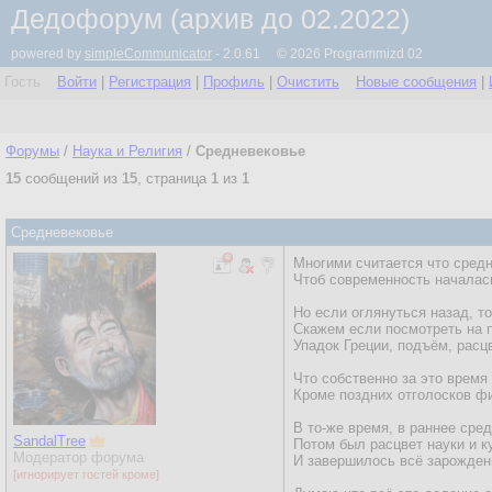
Дедофорум (архив до 02.2022)
powered by
simpleCommunicator
- 2.0.61 © 2026 Programmizd 02
Гость
Войти
|
Регистрация
|
Профиль
|
Очистить
Новые сообщения
|
Форумы
/
Наука и Религия
/
Средневековье
15
сообщений из
15
, страница
1
из
1
Средневековье
Многими считается что средн
Чтоб современность началась
Но если оглянуться назад, то
Скажем если посмотреть на пе
Упадок Греции, подъём, расц
Что собственно за это время
Кроме поздних отголосков фи
В то-же время, в раннее сре
SandalTree
Потом был расцвет науки и к
Модератор форума
И завершилось всё зарождени
[игнорирует гостей кроме]