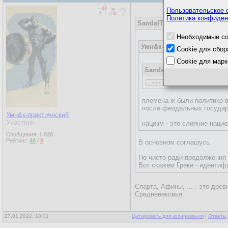
Пользовательское 
Политика конфиден
SandalTree
27.01.2022, 17:37
Необходимые co
Умн&к-практический
27.
Cookie для сбор
Cookie для марк
SandalTree
24.01.2022, 16:
...
Умн&к-практический
племена ж были политико-в
Средневековье ОЧЕНЬ вли
после феодальных государ
Вот для России - это Вел
Умн&к-практический
украинцы и беларусы со 
Участник
нацизм - это слияние наци
А точнее из-за отсутств
Сообщения:
1 020
хотели определить и сиби
Рейтинг:
48
/
8
В основном соглашусь.
В том-то и дело что в ср
Но чисто ради продолжения 
Писали все на латыни, а т
Вот скажем Греки - идентиф
Спарта, Афины, ... - это др
Средневековья.
27.01.2022, 18:01
Цитировать для копирования
|
Ответы