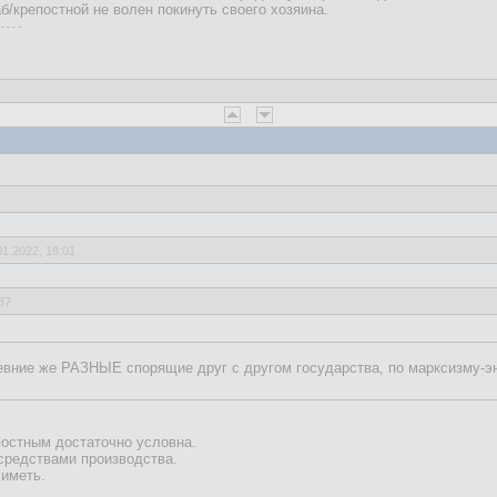
б/крепостной не волен покинуть своего хозяина.
01.2022, 18:01
37
27.01.2022, 17:32
древние же РАЗНЫЕ спорящие друг с другом государства, по марксизму-
16:09
постным достаточно условна.
средствами производства.
-военными субъектамиив Античность, а в Средневековье (после Антично
 иметь.
государств