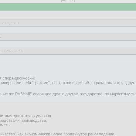
1.2022, 18:01
7
7.01.2022, 17:32
6:09
я спора-дискуссии:
24.01.2022, 15:00
фицировали себя "греками", но в то-же время чётко разделяли друг-друг
ревние же РАЗНЫЕ спорящие друг с другом государства, по марксизму-э
редневековье - языки были пох, а национальностей вообще не было.
 то что крестьяне балакали по своему - это пох, главное чтоб барщину б
военными субъектамиив Античность, а в Средневековье (после Античнос
остным достаточно условна.
государств
средствами производства.
иметь.
иональности и государства
ичество" как экономически более продвинутое рабовладение.