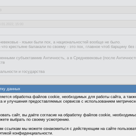
9
4.01.2022, 15:00
яет на то, что сейчас.
икое Княжество Литовское, Смутное время, загнивание Речи Посполитая, .
воими языками, которые все и современный русский из одного древнеру
дневековье - языки были пох, а национальностей вообще не было.
я быстрых и прост коммуникаций в каждоом регионе был как бы свой язык
о что крестьяне балакали по своему - это пох, главное чтоб барщину без
рский и уральский (тоже из русского) языки.
енными субъектамиив Античность, а в Средневековье (после Античности
ств
нальности и государства
тку данных
спора-дискуссии:
яется обработка файлов cookie, необходимых для работы сайта, а такж
цировали себя "греками", но в то-же время чётко разделяли друг-друга 
та и улучшения предоставляемых сервисов с использованием метричес
вать сайт, вы даёте согласие на обработку файлов cookie, необходимы
ожете выбрать по своему усмотрению.
м ссылкам мы можете ознакомиться с действующим на сайте пользова
итикой конфиденциальности.