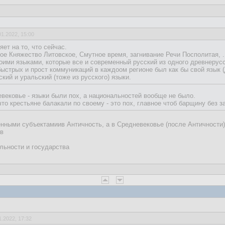
01.2022, 15:00
т на то, что сейчас.
ое Княжество Литовское, Смутное время, загнивание Речи Посполитая, ..
оими языками, которые все и современный русский из одного древнерусс
 быстрых и прост коммуникаций в каждоом регионе был как бы свой язык 
кий и уральский (тоже из русского) языки.
евековье - языки были пох, а национальностей вообще не было.
что крестьяне балакали по своему - это пох, главное чтоб барщину без 
нными субъектамиив Античность, а в Средневековье (после Античности)
в
альности и государства
1.2022, 17:32