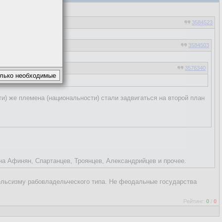
3584523
3584503
3576340
3576125
и) же племена (национальности) стали задвигаться на второй план
... - это к вопросу "Откуда взялись
сского.
к (диалект). Вот и большевики
з задержек приносили.
 на Афинян, Спартанцев, Троянцев, Александрийцев и прочее.
гельсизму рабовладельческого типа. Не феодальные государства
Рейтинг:
0
/
0