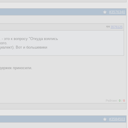
#3576340
3576125
 - это к вопросу "Откуда взялись
ого.
диалект). Вот и большевики
адержек приносили.
Рейтинг:
0
/
0
#3584503