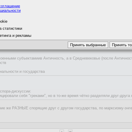
соглашение
циальности
okie
01.2022, 17:32
а статистики
етинга и рекламы
09
24.01.2022, 15:00
оенными субъектамиив Античность, а в Средневековье (после Античност
яет на то, что сейчас.
ств
икое Княжество Литовское, Смутное время, загнивание Речи Посполитая, 
своими языками, которые все и современный русский из одного древнеру
ональности и государства
ия быстрых и прост коммуникаций в каждоом регионе был как бы свой язы
рский и уральский (тоже из русского) языки.
едневековье - языки были пох, а национальностей вообще не было.
спора-дискуссии:
о что крестьяне балакали по своему - это пох, главное чтоб барщину бе
ицировали себя "греками", но в то-же время чётко разделяли друг-друга
евние же РАЗНЫЕ спорящие друг с другом государства, по марксизму-эн