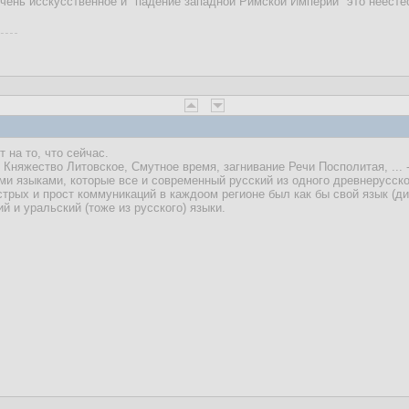
чень исскусственное и "падение западной Римской Империи" это неесте
на то, что сейчас.
 Княжество Литовское, Смутное время, загнивание Речи Посполитая, ... 
ми языками, которые все и современный русский из одного древнерусско
стрых и прост коммуникаций в каждоом регионе был как бы свой язык (ди
й и уральский (тоже из русского) языки.