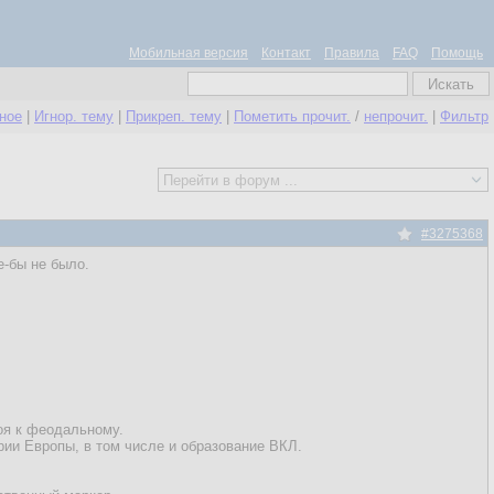
Мобильная версия
Контакт
Правила
FAQ
Помощь
нное
|
Игнор. тему
|
Прикреп. тему
|
Пометить прочит.
/
непрочит.
|
Фильтр
#3275368
е-бы не было.
оя к феодальному.
рии Европы, в том числе и образование ВКЛ.