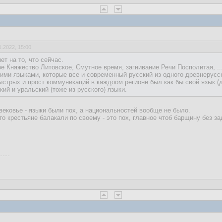
1.2022, 15:00
т на то, что сейчас.
ое Княжество Литовское, Смутное время, загнивание Речи Посполитая, ...
ими языками, которые все и современный русский из одного древнерусск
быстрых и прост коммуникаций в каждоом регионе был как бы свой язык (
ий и уральский (тоже из русского) языки.
евековье - языки были пох, а национальностей вообще не было.
то крестьяне балакали по своему - это пох, главное чтоб барщину без з