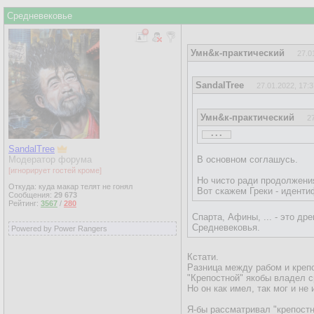
Средневековье
Умн&к-практический
27.0
SandalTree
27.01.2022, 17:3
Умн&к-практический
2
...
SandalTree
SandalTree
24.01.2022, 1
Модератор форума
В основном соглашусь.
[игнорирует гостей кроме]
Но чисто ради продолжени
Умн&к-практический
Откуда: куда макар телят не гонял
Вот скажем Греки - иденти
Сообщения:
29 673
...
Рейтинг:
3567
/
280
Спарта, Афины, ... - это д
В том-то и дело что в с
Средневековья.
Powered by Power Rangers
Писали все на латыни, а
Кстати.
племена ж были политико-
Разница между рабом и креп
план после феодальных 
"Крепостной" якобы владел 
Но он как имел, так мог и не 
нацизм - это слияние нац
Я-бы рассматривал "крепостн