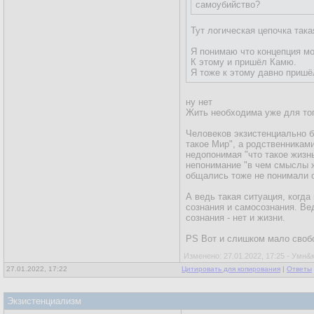
Если нет цели, то тогда 
самоубийство?
Если есть цель, то трудн
Тут логическая цепочка така
Я понимаю что концепция м
К этому и пришёл Камю.
Я тоже к этому давно пришё
ну нет
Жить необходима уже для тог
Человеков экзистенциально бр
такое Мир", а родственникам
недопонимая "что такое жизн
непонимание "в чем смыслы жи
общались тоже не понимали 
А ведь такая ситуация, когда
сознания и самосознания. Ве
сознания - нет и жизни.
PS Вот и слишком мало свобо
Изменено: 27.01.2022, 17:25 - Умн&
27.01.2022, 17:22
Цитировать для копирования
|
Ответы
Экзистенциализм