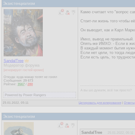
Экзистенциализм
Камю считает что "вопрос с
Стоит-ли жизнь того чтобы е
Он выводит, как и Карл Марк
Имхо, вывод не правильный.
Опять-же ИМХО: - Если в жиз
В каждый момент бытия нужн
Если нет цели, то тогда люд
Если есть цель, то трудност
SandalTree
Модератор форума
[игнорирует гостей кроме]
Откуда: куда макар телят не гонял
Сообщения:
29 673
Рейтинг:
3567
/
280
А вы шо думали, всё так просто?
Powered by Power Rangers
25.01.2022, 05:11
Цитировать для копирования
|
Ответы
Экзистенциализм
SandalTree
25.01.2022, 05:11