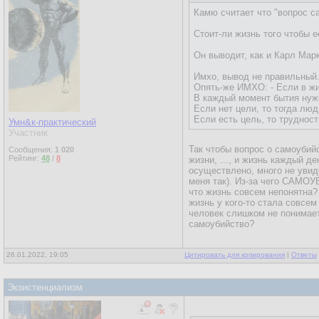
Камю считает что "вопрос 
Стоит-ли жизнь того чтобы 
Он выводит, как и Карл Мар
Имхо, вывод не правильный
Опять-же ИМХО: - Если в жиз
В каждый момент бытия нужн
Если нет цели, то тогда люд
Если есть цель, то труднос
Умн&к-практический
Участник
Так чтобы вопрос о самоуби
Сообщения:
1 020
Рейтинг:
48
/
8
жизни, ..., и жизнь каждый д
осуществлено, много не увиден
меня так). Из-за чего САМОУ
что жизнь совсем непонятна?
жизнь у кого-то стала совсем 
человек слишком не понимает 
самоубийство?
26.01.2022, 19:05
Цитировать для копирования
|
Ответы
Экзистенциализм