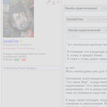
Умн&к-практический
27.0
SandalTree
26.01.2022, 19:4
Умн&к-практический
2
...
SandalTree
SandalTree
25.01.2022, 0
Модератор форума
Тут логическая цепочка та
Камю считает что "вопр
[игнорирует гостей кроме]
Я понимаю что концепция 
Откуда: куда макар телят не гонял
Стоит-ли жизнь того что
К этому и пришёл Камю.
Сообщения:
29 673
Я тоже к этому давно приш
Рейтинг:
3567
/
280
Он выводит, как и Карл 
ну нет
Powered by Power Rangers
Имхо, вывод не правиль
Жить необходима уже для то
Опять-же ИМХО: - Если в
В каждый момент бытия 
Человеков экзистенциально 
Если нет цели, то тогда
"что такое Мир", а родстве
Если есть цель, то труд
недопонимая "что такое жи
заявлением, что в жизни нет
Так чтобы вопрос о само
тоже не понимали смыслов 
сторон жизни, ..., и жизн
осуществлено, много не ув
А ведь такая ситуация, когд
меня так). Из-за чего С
сознания и самосознания. В
что жизнь совсем непоня