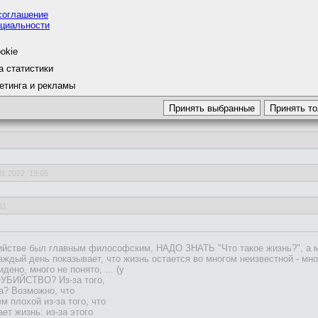
соглашение
, но сформулировал немного иначе и не настолько знаменит, чтоб мои 
циальности
okie
а статистики
етинга и рекламы
01.2022, 19:05
11
с самоубийства" самы важный вопрос философии.
ы её прожить?
бийстве был главным философским, НАДО ЗНАТЬ "Что такое жизнь?", а 
 каждый день показывает, что жизнь остается во многом неизвестной - мно
аркс, что смысл в "борьбе", в восстании человека против неизбежностью
ено, много не понято, ... (у
ОУБИЙСТВО? Из-за того,
ый.
а? Возможно, что
изни нет смысла, то в смерти его точно нет.
м плохой из-за того, что
жно делать выбор, жить или умереть.
ет жизнь: из-за этого