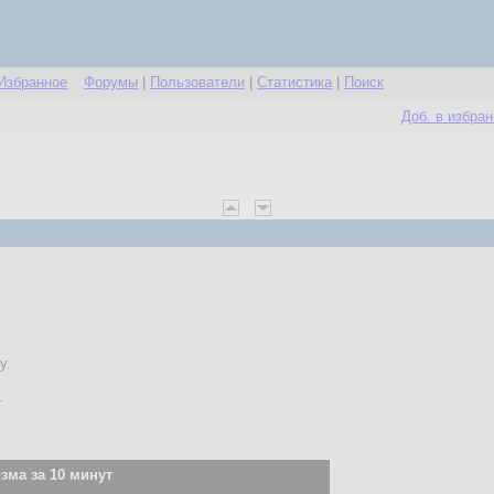
Избранное
Форумы
|
Пользователи
|
Статистика
|
Поиск
Доб. в избра
у.
.
ма за 10 минут