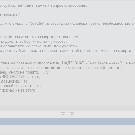
самоубийства" самы важный вопрос философии.
её прожить?
кс, что смысл в "борьбе", в восстании человека против неизбежностью с
.
ни нет смысла, то в смерти его точно нет.
о делать выбор, жить или умереть.
и делают что им легче, жить или умереть.
ти должны быть просто невероятными, чтоб променять жизнь на смерть.
йстве был главным философским, НАДО ЗНАТЬ "Что такое жизнь?", а мн
ень покаывает, что жизнь остается во многом неизвестной - много не
о, много не понято, ... (у
БИЙСТВО? Из-за того,
 Возможно, что
плохой из-за того, что
жизнь: из-за этого