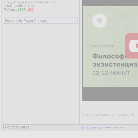
Откуда: куда макар телят не гонял
Сообщения:
29 673
Рейтинг:
3567
/
280
Powered by Power Rangers
А вы шо думали, всё так просто?
23.01.2022, 06:32
Цитировать для копирования