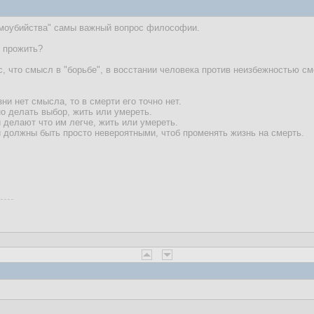
амоубийства" самы важный вопрос философии.
ё прожить?
с, что смысл в "борьбе", в восстании человека против неизбежностью см
ни нет смысла, то в смерти его точно нет.
о делать выбор, жить или умереть.
и делают что им легче, жить или умереть.
и должны быть просто невероятными, чтоб променять жизнь на смерть.