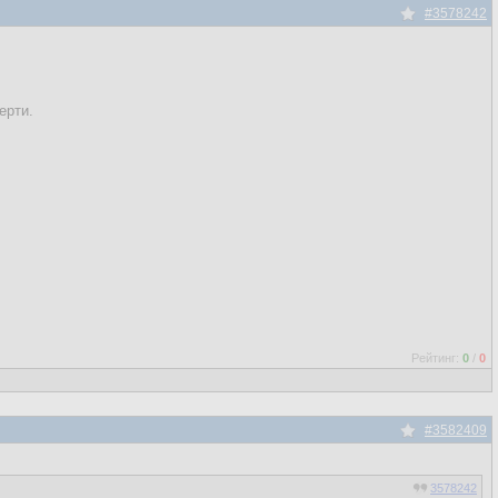
#3578242
ерти.
Рейтинг:
0
/
0
#3582409
3578242