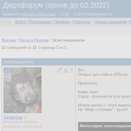
Дедофорум (архив до 02.2022)
powered by
simpleCommunicator
- 2.0.61 © 2026 Programmizd 02
Гость
Войти
|
Регистрация
|
Профиль
|
Очистить
Новые сообщения
|
Форумы
/
Наука и Религия
/
Экзистенциализм
12
сообщений из
12
, страница
1
из
1
Экзистенциализм
Вот.
Открыл для себя в оПТуску.
Прикололо.
Камю жжёт.
Сартр - больной на всю кукух
Можно начать с этого видоса
Но "Миф о Сизифе" - рулит!
SandalTree
Модератор форума
Философия экзистенциализ
[игнорирует гостей кроме]