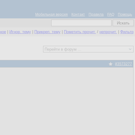
Мобильная версия
Контакт
Правила
FAQ
Помощь
нное
|
Игнор. тему
|
Прикреп. тему
|
Пометить прочит.
/
непрочит.
|
Фильтр
#3573277