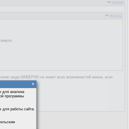
3582409
3578242
смерти.
многие люди НАВЕРНО не знают всех возможностей жизни, всех
 не
x
е для анализа
кой программы
х для работы сайта.
тельским
идём к такому выводу.