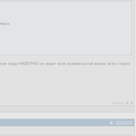
мерти.
огие люди НАВЕРНО не знают всех возможностей жизни, всех сторон
Рейтинг:
0
/
0
#3582466