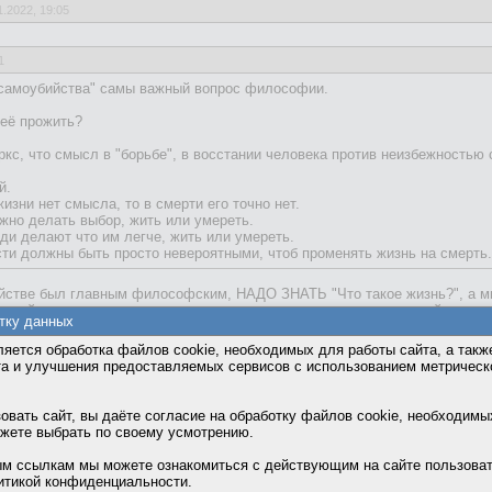
1.2022, 19:05
1
 самоубийства" самы важный вопрос философии.
 её прожить?
ркс, что смысл в "борьбе", в восстании человека против неизбежностью 
й.
изни нет смысла, то в смерти его точно нет.
жно делать выбор, жить или умереть.
юди делают что им легче, жить или умереть.
сти должны быть просто невероятными, чтоб променять жизнь на смерть.
ийстве был главным философским, НАДО ЗНАТЬ "Что такое жизнь?", а 
каждый день покаывает, что жизнь остается во многом неизвестной - много
тку данных
ено, много не понято, ... (у
ОУБИЙСТВО? Из-за того,
яется обработка файлов cookie, необходимых для работы сайта, а такж
? Возможно, что
та и улучшения предоставляемых сервисов с использованием метричес
м плохой из-за того, что
т жизнь: из-за этого
вать сайт, вы даёте согласие на обработку файлов cookie, необходимы
ожете выбрать по своему усмотрению.
я: Смысла в жизни нет, поэтому нет никакой необходимости жить.
м ссылкам мы можете ознакомиться с действующим на сайте пользова
итикой конфиденциальности.
жет быть не понятна, но если рассматривать ВСЮ философию, то мы пр