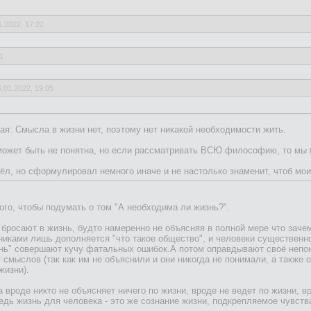
1.2022, 17:22
1
6.01.2022, 19:05
5:11
кая: Смысла в жизни нет, поэтому нет никакой необходимости жить.
ос самоубийства" самы важный вопрос философии.
может быть не понятна, но если рассматривать ВСЮ философию, то мы 
бы её прожить?
ёл, но сформулировал немного иначе и не настолько знаменит, чтоб мо
Маркс, что смысл в "борьбе", в восстании человека против неизбежность
ный.
го, чтобы подумать о том "А необходима ли жизнь?".
 жизни нет смысла, то в смерти его точно нет.
нужно делать выбор, жить или умереть.
бросают в жизнь, будто намеренно не объясняя в полной мере что зачем п
 люди делают что им легче, жить или умереть.
нниками лишь дополняется "что такое общество", и человеки существенн
ности должны быть просто невероятными, чтоб променять жизнь на смер
знь" совершают кучу фатальных ошибок.А потом оправдывают своё непо
 смыслов (так как им не объяснили и они никогда не понимали, а также 
убийстве был главным философским, НАДО ЗНАТЬ "Что такое жизнь?", 
жизни).
ь каждый день показывает, что жизнь остается во многом неизвестной - м
идено, много не понято, ... (у
а вроде никто не объясняет ничего по жизни, вроде не ведет по жизни, в
АМОУБИЙСТВО? Из-за того,
едь жизнь для человека - это же сознание жизни, подкрепляемое чувств
тна? Возможно, что