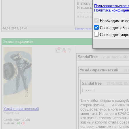
К этому и пришёл Камю.
Пользовательское 
Я тоже к этому давно пришёл
Политика конфиден
А вы шо думали, всё так просто?
Необходимые co
Cookie для сбор
26.01.2022, 19:41
Цитировать для копирования
|
Ответы
Cookie для марк
Экзистенциализм
SandalTree
26.01.2022, 19:41
Умн&к-практический
26.
SandalTree
25.01.2022, 05:
...
Камю считает что "вопро
Стоит-ли жизнь того чтоб
Так чтобы вопрос о самоу
сторон жизни, ..., и жизнь
Он выводит, как и Карл М
Умн&к-практический
осуществлено, много не увид
Участник
меня так). Из-за чего САМ
Имхо, вывод не правильн
что жизнь совсем непонятн
Сообщения:
1 020
Опять-же ИМХО: - Если в ж
жизнь у кого-то стала совсе
Рейтинг:
48
/
8
В каждый момент бытия ну
человек слишком не понима