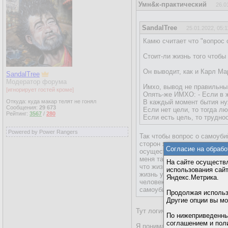
Умн&к-практический
26.0
SandalTree
25.01.2022, 05:1
Камю считает что "вопрос
Стоит-ли жизнь того чтобы
Он выводит, как и Карл Ма
SandalTree
Модератор форума
Имхо, вывод не правильны
[игнорирует гостей кроме]
Опять-же ИМХО: - Если в ж
Откуда: куда макар телят не гонял
В каждый момент бытия ну
Сообщения:
29 673
Если нет цели, то тогда л
Рейтинг:
3567
/
280
Если есть цель, то трудно
Powered by Power Rangers
Так чтобы вопрос о самоуб
сторон жизни, ..., и жизнь 
Согласие на обрабо
осуществлено, много не увид
меня так). Из-за чего САМ
На сайте осуществл
что жизнь совсем непонятна
использования сай
жизнь у кого-то стала совсе
Яндекс.Метрика.
человек слишком не понимае
самоубийство?
Продолжая использо
Другие опции вы м
Тут логическая цепочка така
По нижеприведенны
соглашением и пол
Я понимаю что концепция мо