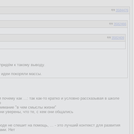
3584476
3582466
3582409
3578242
придём к такому выводу.
и идеи покоряли массы.
ю смерти.
очему как ...: так как-то кратко и условно рассказывая в школе
о
ть.
нимание "в чем смыслы жизни"
они уверены, что те, с кем они общались
а многие люди НАВЕРНО не знают всех возможностей жизни, всех
ного не
роде не спешит на помощь, ... - это лучший контекст для развития
ами. Нет