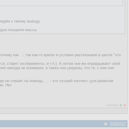
.
идём к такому выводу.
идеи покоряли массы.
чему как ...: так как-то кратко и условно рассказывая в школе "что
я, ставят эксперименты, и т.п.). А потом они же оправдывают своё
ни никогда не понимали, а также они уверены, что те, с кем они
де не спешит на помощь, ... - это лучший контекст для развития
ми. Нет
Рейтинг:
0
/
0
#3584507