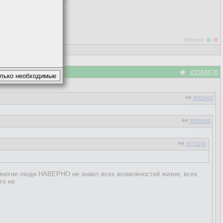
идеи покоряли массы.
Рейтинг:
0
/
0
#3584476
3582466
3582409
3578242
многие люди НАВЕРНО не знают всех возможностей жизни, всех
го не
 смерти.