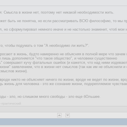
люди делают что им легче, жить или умереть.
ости должны быть просто невероятными, чтоб променять жизнь на смерть
я: Смысла в жизни нет, поэтому нет никакой необходимости жить.
ожет быть не понятна, но если рассматривать ВСЮ философию, то мы пр
л, но сформулировал немного иначе и не настолько знаменит, чтоб мои 
о, чтобы подумать о том "А необходимо ли жить?".
осают в жизнь, будто намеренно не объясняя в полной мере что зачем по
и лишь дополняется "что такое общество", и человеки существенно
ь" совершают кучу фатальных ошибок (и кажется, что над ними издеваютс
зни" заявлением, что в жизни нет смыслов (так как им не объяснили и о
смыслов жизни).
 вроде никто не объясняет ничего по жизни, вроде не ведет по жизни, вро
дь жизнь для человека - это же сознание жизни, подкрепляемое чувства
ды - зло, но слишком много свободы - зло еще бОльшее.
к-практический