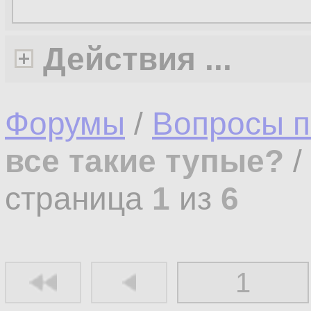
Действия ...
Форумы
/
Вопросы п
все такие тупые?
/
страница
1
из
6
1