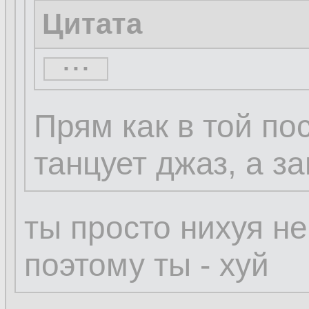
Цитата
...
...
Прям как в той по
танцует джаз, а з
ты просто нихуя н
поэтому ты - хуй