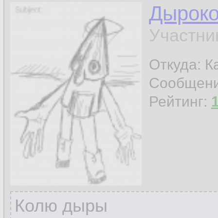
Дырок
Участни
Откуда: К
Сообщен
Рейтинг:
Колю дыры