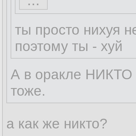
...
...
ты просто нихуя н
поэтому ты - хуй
А в оракле НИКТО 
тоже.
а как же никто?