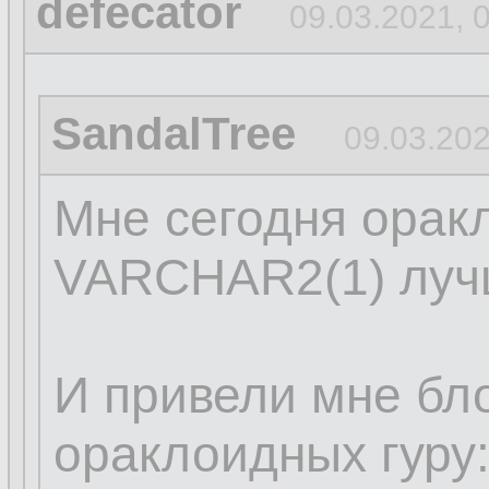
defecator
09.03.2021, 
SandalTree
09.03.202
Мне сегодня орак
VARCHAR2(1) луч
И привели мне бло
ораклоидных гуру