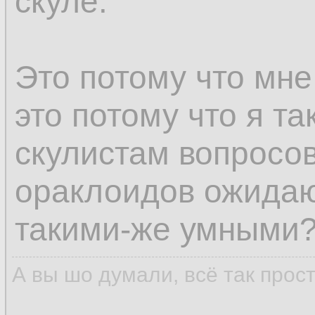
скуле.
Это потому что мне
это потому что я та
скулистам вопросов
ораклоидов ожидаю
такими-же умными
А вы шо думали, всё так прос