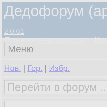
Дедофорум (ар
2.0.61
Планшетная версия
Ко
Меню
Нов.
|
Гор.
|
Избр.