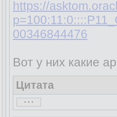
https://asktom.orac
p=100:11:0::::P1
00346844476
Вот у них какие а
Цитата
...
...