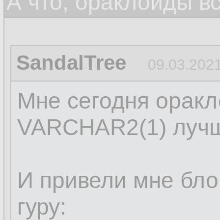
А что, ораклоиды в
SandalTree
09.03.2021
Мне сегодня оракл
VARCHAR2(1) лучш
И привели мне бло
гуру: