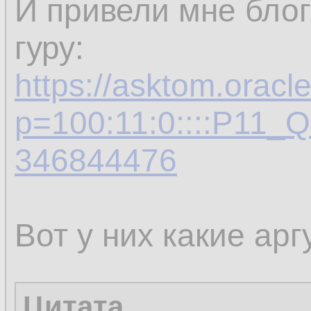
И привели мне блог
гуру:
https://asktom.oracl
p=100:11:0::::P11
346844476
Вот у них какие ар
Цитата