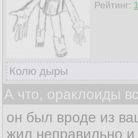
Рейтинг:
Колю дыры
А что, ораклоиды в
он был вроде из ва
жил неправильно и