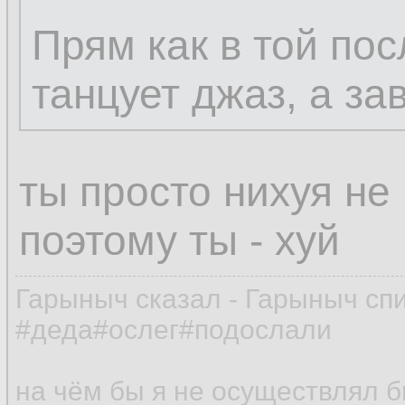
Прям как в той пос
танцует джаз, а за
ты просто нихуя не
поэтому ты - хуй
Гарыныч сказал - Гарыныч сп
#деда#ослег#подослали
на чём бы я не осуществлял 