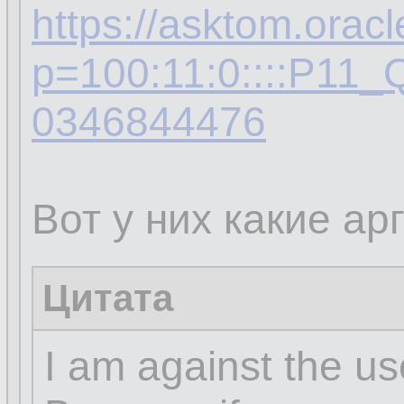
https://asktom.orac
p=100:11:0::::P1
0346844476
Вот у них какие ар
Цитата
I am against the use