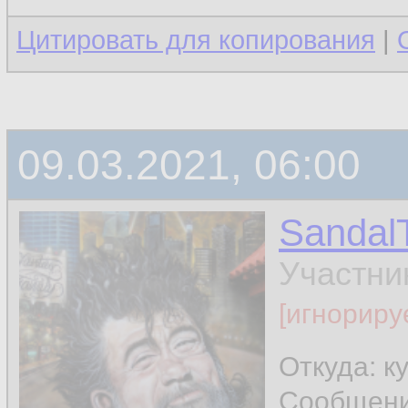
Цитировать для копирования
|
09.03.2021, 06:00
Sandal
Участни
[игнориру
Откуда: к
Сообщен