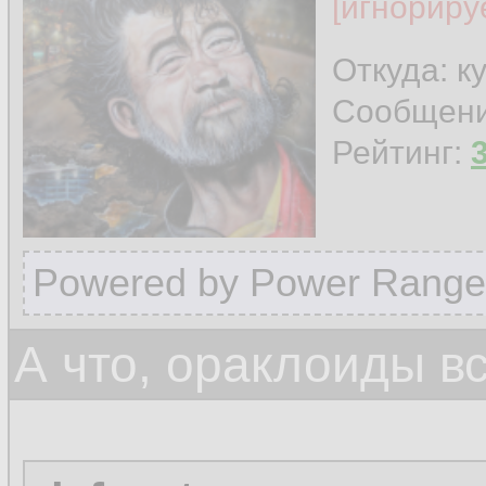
[игнориру
Откуда: к
Сообщен
Рейтинг:
Powered by Power Range
А что, ораклоиды в