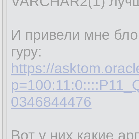
VARCHAR2(1) лучш
И привели мне бло
гуру:
https://asktom.orac
p=100:11:0::::P1
0346844476
Вот у них какие ар