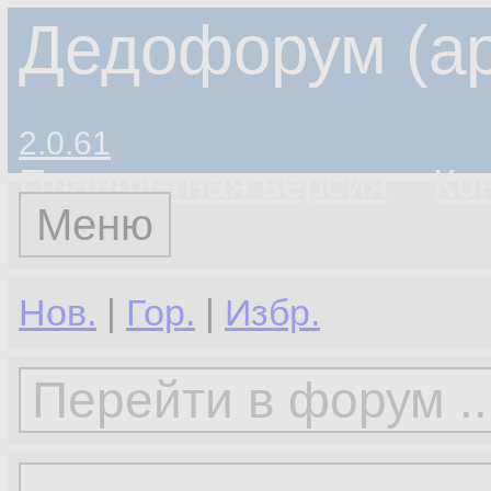
Дедофорум (ар
2.0.61
Планшетная версия
Ко
Меню
Нов.
|
Гор.
|
Избр.