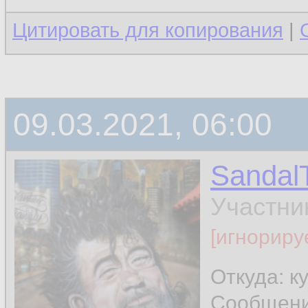
Цитировать для копирования
|
09.03.2021, 06:00
Sandal
Участни
[игнориру
Откуда: к
Сообщен