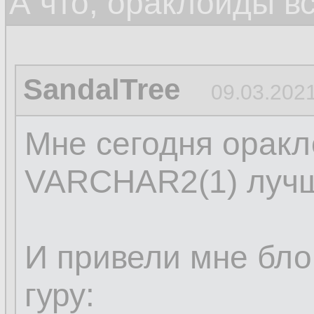
А что, ораклоиды в
SandalTree
09.03.2021
Мне сегодня оракл
VARCHAR2(1) лучш
И привели мне бло
гуру: