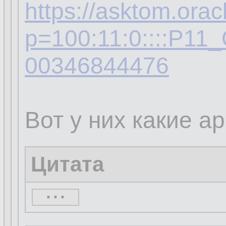
https://asktom.orac
p=100:11:0::::P1
00346844476
Вот у них какие а
Цитата
...
...