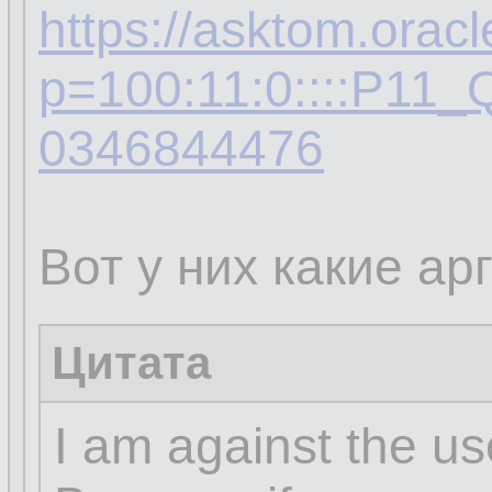
https://asktom.orac
p=100:11:0::::P1
0346844476
Вот у них какие ар
Цитата
I am against the use