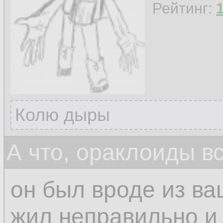
Рейтинг:
Колю дыры
А что, ораклоиды в
он был вроде из ва
жил неправильно и