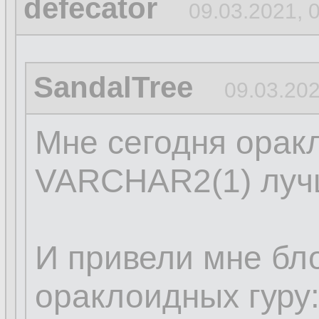
defecator
09.03.2021, 
SandalTree
09.03.202
Мне сегодня орак
VARCHAR2(1) луч
И привели мне бло
ораклоидных гуру