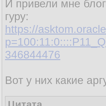
И привели мне блог
гуру:
https://asktom.oracl
p=100:11:0::::P11
346844476
Вот у них какие ар
Цитата