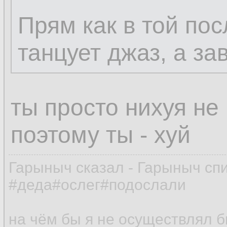
Прям как в той пос
танцует джаз, а за
ты просто нихуя не
поэтому ты - хуй
Гарыныч сказал - Гарыныч сп
#деда#ослег#подослали
на чём бы я не осуществлял 