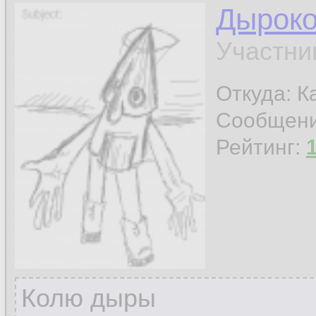
Дырок
Участни
Откуда: К
Сообщен
Рейтинг:
Колю дыры