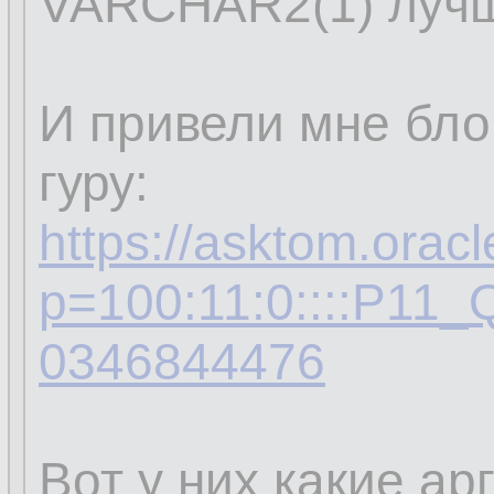
VARCHAR2(1) лучш
И привели мне бло
гуру:
https://asktom.orac
p=100:11:0::::P1
0346844476
Вот у них какие ар