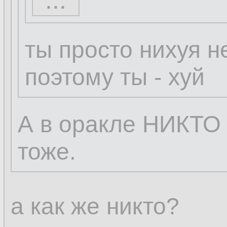
...
...
ты просто нихуя н
поэтому ты - хуй
А в оракле НИКТО 
тоже.
а как же никто?