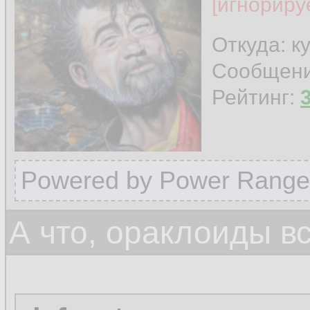
[игнориру
Откуда: к
Сообщен
Рейтинг:
Powered by Power Range
А что, ораклоиды в