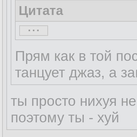
Цитата
...
...
Прям как в той по
танцует джаз, а з
ты просто нихуя н
поэтому ты - хуй