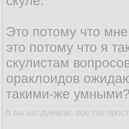
скуле.
Это потому что мне
это потому что я та
скулистам вопросов
ораклоидов ожидаю
такими-же умными
А вы шо думали, всё так прос