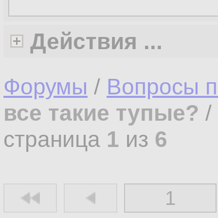
Действия ...
Форумы
/
Вопросы п
все такие тупые?
/
страница
1
из
6
1