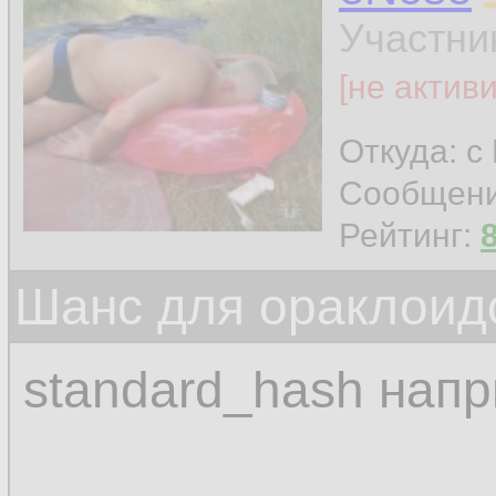
Участни
[не актив
Откуда: с
Сообщен
Рейтинг:
Шанс для ораклоид
standard_hash нап