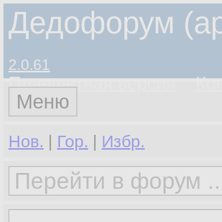
Дедофорум (ар
2.0.61
Планшетная версия
Ко
Меню
Нов.
|
Гор.
|
Избр.