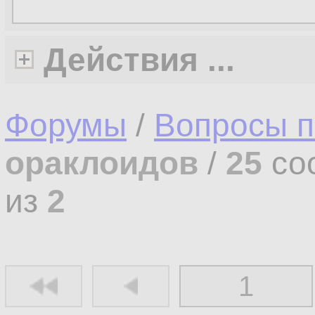
Действия ...
Форумы
/
Вопросы п
ораклоидов
/
25
со
из
2
1