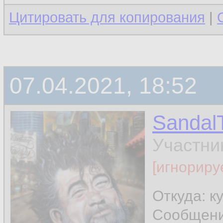
Цитировать для копирования
|
07.04.2021, 18:52
Sandal
Участни
[игнориру
Откуда: к
Сообщен