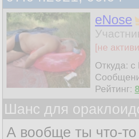
eNose
Участни
[не актив
Откуда: с
Сообщен
Рейтинг:
Шанс для ораклоид
А вообще ты что-то