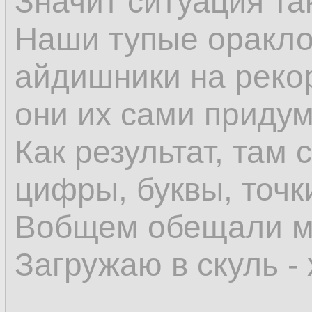
Значит ситуация та
Наши тупые оракло
айдишники на реко
они их сами приду
Как результат, там 
цифры, буквы, точки
Вобщем обещали мн
Загружаю в скуль -