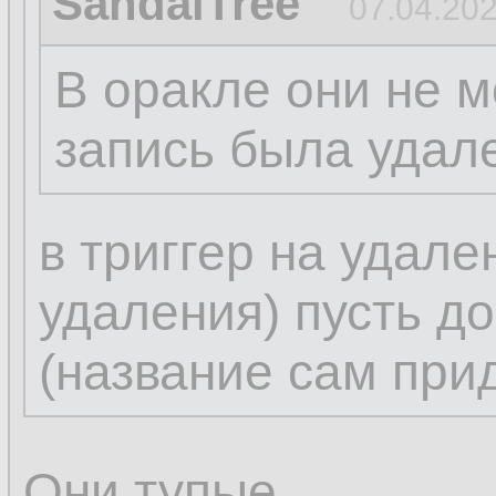
SandalTree
07.04.202
В оракле они не м
запись была удал
в триггер на удале
удаления) пусть д
(название сам при
Они тупые.