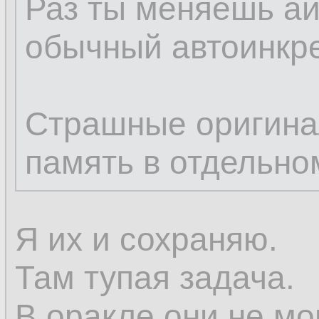
Раз ты меняешь ай
обычный автоинкре
Страшные оригина
память в отдельно
Я их и сохраняю.
Там тупая задача.
В оракле они не мо