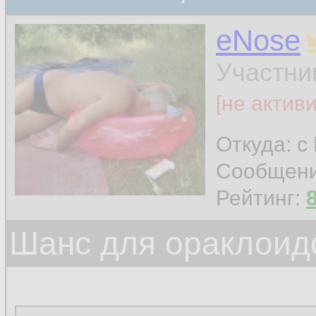
eNose
Участни
[не актив
Откуда: с
Сообщен
Рейтинг:
Шанс для ораклоид