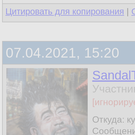
Цитировать для копирования
|
07.04.2021, 15:20
Sandal
Участни
[игнориру
Откуда: к
Сообщен