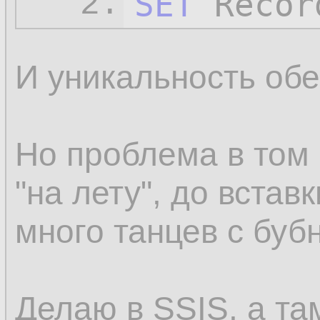
SET
 Recor
2.
И уникальность обе
Но проблема в том 
"на лету", до вставк
много танцев с буб
Делаю в SSIS, а 