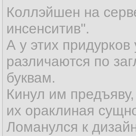
Коллэйшен на серве
инсенситив".
А у этих придурко
различаются по за
буквам.
Кинул им предъяву, 
их ораклиная сущно
Ломанулся к дизай