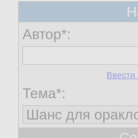
Н
Автор*:
Ввести 
Тема*:
Со