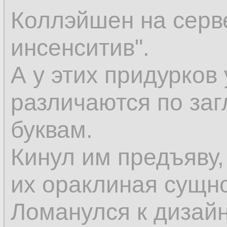
Коллэйшен на серве
инсенситив".
А у этих придурко
различаются по за
буквам.
Кинул им предъяву, 
их ораклиная сущно
Ломанулся к дизай