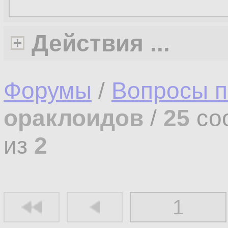
Действия ...
Форумы
/
Вопросы п
ораклоидов
/
25
со
из
2
1