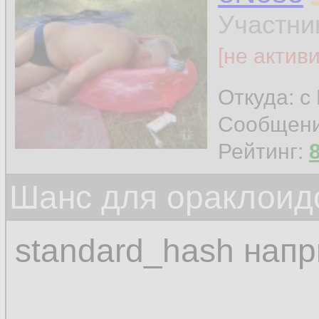
Участни
[не актив
Откуда: с
Сообщен
Рейтинг:
Шанс для ораклоид
standard_hash нап