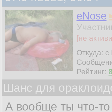
eNose
Участни
[не актив
Откуда: с
Сообщен
Рейтинг:
Шанс для ораклоид
А вообще ты что-то