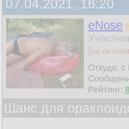
07.04.2021, 16:20
eNose
Участни
[не актив
Откуда: с
Сообщен
Рейтинг:
Шанс для ораклоид