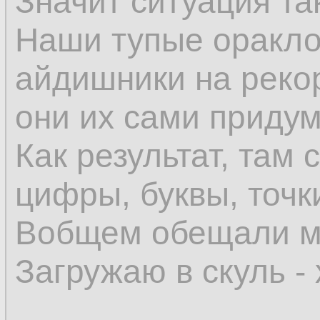
Значит ситуация та
Наши тупые оракло
айдишники на реко
они их сами приду
Как результат, там 
цифры, буквы, точки
Вобщем обещали мн
Загружаю в скуль -