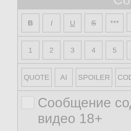
B
I
U
S
***
1
2
3
4
5
QUOTE
AI
SPOILER
CO
Сообщение со
видео 18+