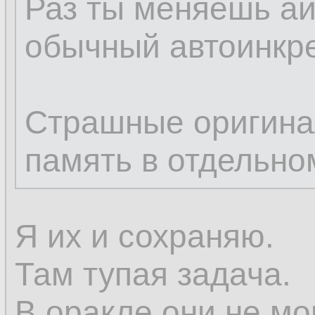
Раз ты меняешь ай
обычный автоинкре
Страшные оригина
память в отдельно
Я их и сохраняю.
Там тупая задача.
В оракле они не мо