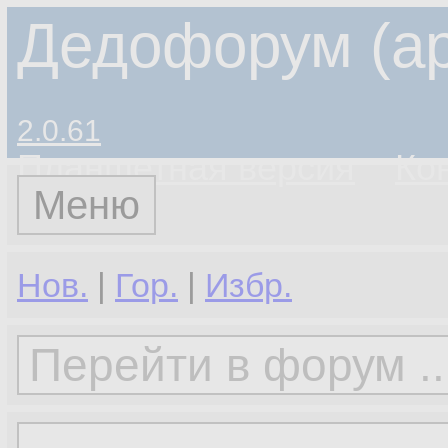
Дедофорум (ар
2.0.61
Планшетная версия
Ко
Меню
Нов.
|
Гор.
|
Избр.