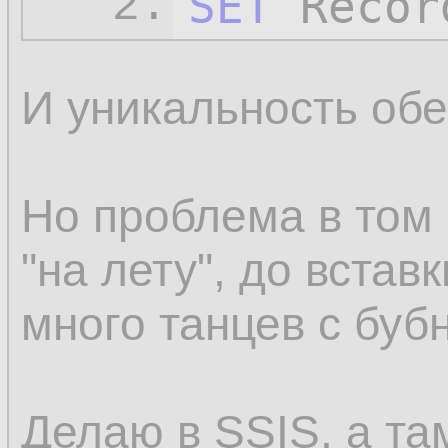
SET
 Recor
2.
И уникальность обе
Но проблема в том 
"на лету", до вставк
много танцев с буб
Делаю в SSIS, а 