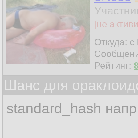
Участни
[не актив
Откуда: с
Сообщен
Рейтинг:
Шанс для ораклоид
standard_hash нап