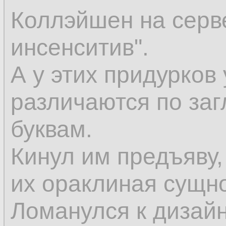
Коллэйшен на серве
инсенситив".
А у этих придурко
различаются по за
буквам.
Кинул им предъяву, 
их ораклиная сущно
Ломанулся к дизай