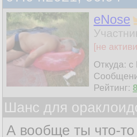
eNose
Участни
[не актив
Откуда: с
Сообщен
Рейтинг:
Шанс для ораклоид
А вообще ты что-то