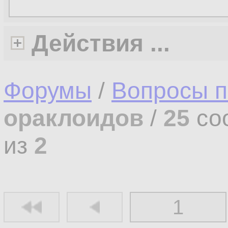
Действия ...
Форумы
/
Вопросы п
ораклоидов
/
25
со
из
2
1