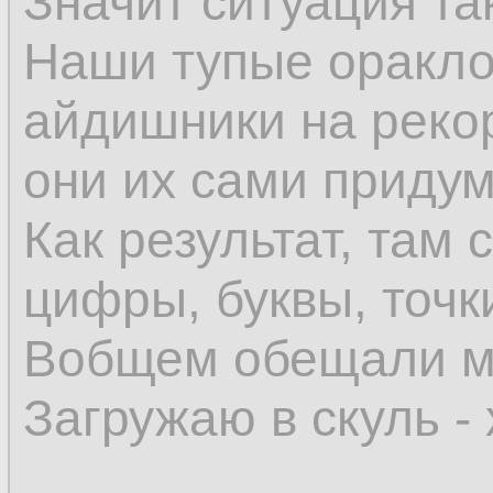
Значит ситуация та
Наши тупые оракло
айдишники на реко
они их сами приду
Как результат, там 
цифры, буквы, точки
Вобщем обещали мн
Загружаю в скуль -