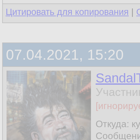
Цитировать для копирования
|
07.04.2021, 15:20
Sandal
Участни
[игнориру
Откуда: к
Сообщен