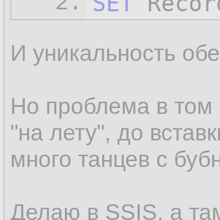
SET
 Recor
2.
И уникальность обе
Но проблема в том 
"на лету", до вставк
много танцев с буб
Делаю в SSIS, а 