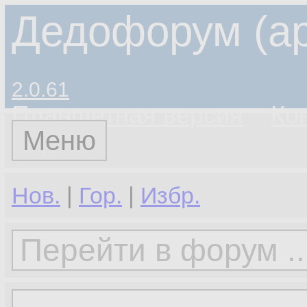
Дедофорум (ар
2.0.61
Планшетная версия
Ко
Меню
Нов.
|
Гор.
|
Избр.