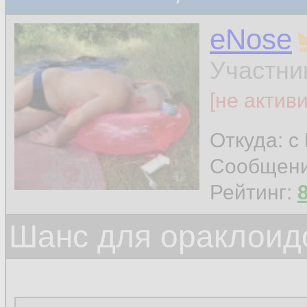
eNose
Участни
[не актив
Откуда: с
Сообщен
Рейтинг:
Шанс для ораклоид