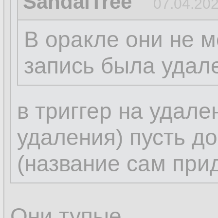
SandalTree
07.04.202
В оракле они не м
запись была удал
в триггер на удале
удаления) пусть д
(название сам при
Они тупые.