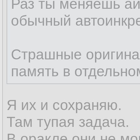
Раз ты меняешь ай
обычный автоинкре
Страшные оригина
память в отдельно
Я их и сохраняю.
Там тупая задача.
В оракле они не мо