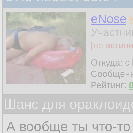
eNose
Участни
[не актив
Откуда: с
Сообщен
Рейтинг:
Шанс для ораклоид
А вообще ты что-то