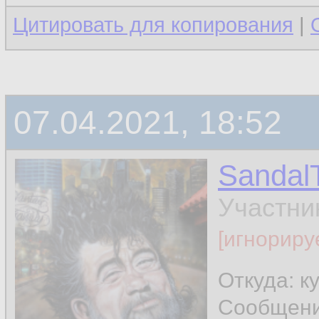
Цитировать для копирования
|
07.04.2021, 18:52
Sandal
Участни
[игнориру
Откуда: к
Сообщен