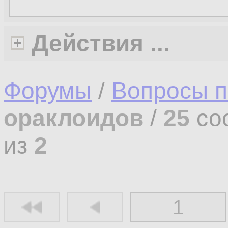
Действия ...
Форумы
/
Вопросы п
ораклоидов
/
25
со
из
2
1