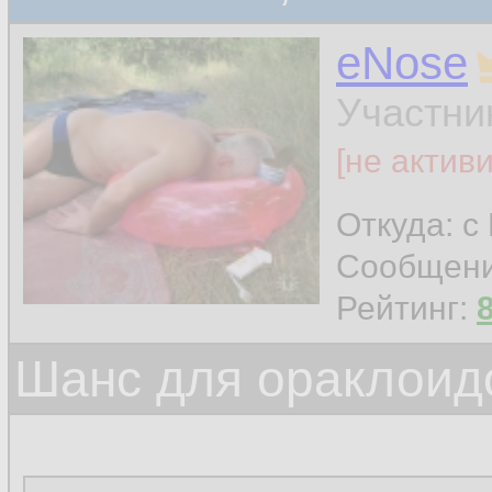
eNose
Участни
[не актив
Откуда: с
Сообщен
Рейтинг:
Шанс для ораклоид