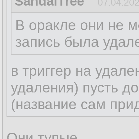
SandalTree
07.04.202
В оракле они не м
запись была удал
в триггер на удале
удаления) пусть д
(название сам при
Они тупые.