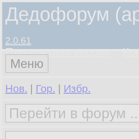
Дедофорум (ар
2.0.61
Планшетная версия
Ко
Меню
Нов.
|
Гор.
|
Избр.