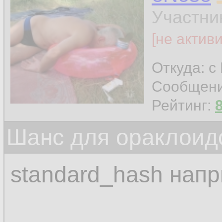
Участни
[не актив
Откуда: с
Сообщен
Рейтинг:
Шанс для ораклоид
standard_hash нап