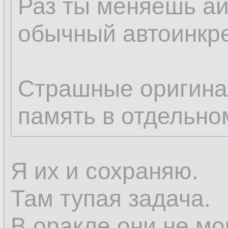
Раз ты меняешь ай
обычный автоинкре
Страшные оригина
память в отдельно
Я их и сохраняю.
Там тупая задача.
В оракле они не мо