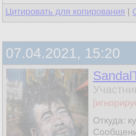
Цитировать для копирования
|
07.04.2021, 15:20
Sandal
Участни
[игнориру
Откуда: к
Сообщен