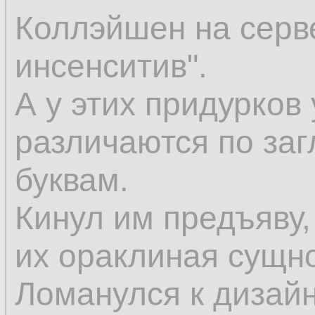
Коллэйшен на серве
инсенситив".
А у этих придурко
различаются по за
буквам.
Кинул им предъяву, 
их ораклиная сущно
Ломанулся к дизай