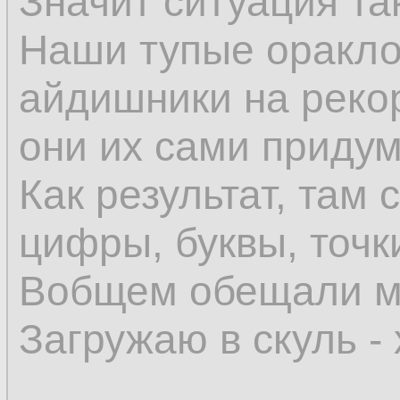
Значит ситуация та
Наши тупые оракло
айдишники на реко
они их сами приду
Как результат, там 
цифры, буквы, точки
Вобщем обещали мн
Загружаю в скуль -