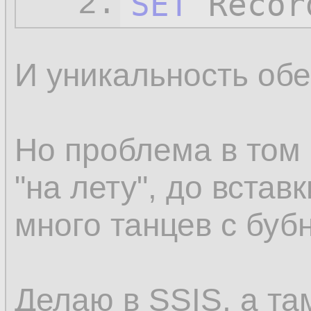
SET
 Recor
2.
И уникальность обе
Но проблема в том 
"на лету", до вставк
много танцев с буб
Делаю в SSIS, а 