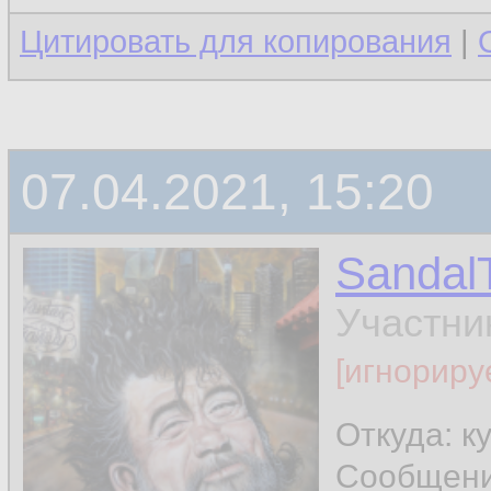
Цитировать для копирования
|
07.04.2021, 15:20
Sandal
Участни
[игнориру
Откуда: к
Сообщен