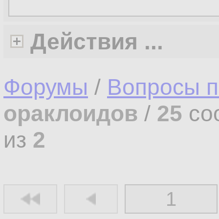
Действия ...
Форумы
/
Вопросы п
ораклоидов
/
25
со
из
2
1