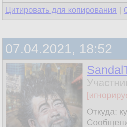
Цитировать для копирования
|
07.04.2021, 18:52
Sandal
Участни
[игнориру
Откуда: к
Сообщен