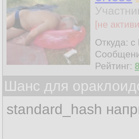
Участни
[не актив
Откуда: с
Сообщен
Рейтинг:
Шанс для ораклоид
standard_hash нап