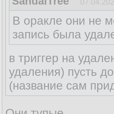
SandalTree
07.04.202
В оракле они не м
запись была удал
в триггер на удале
удаления) пусть д
(название сам при
Они тупые.