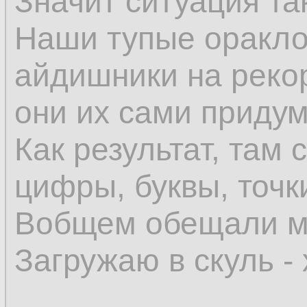
Значит ситуация та
Наши тупые оракло
айдишники на реко
они их сами приду
Как результат, там 
цифры, буквы, точки
Вобщем обещали мн
Загружаю в скуль -