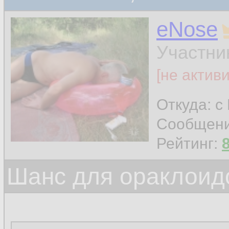
eNose
Участни
[не актив
Откуда: с
Сообщен
Рейтинг:
Шанс для ораклоид