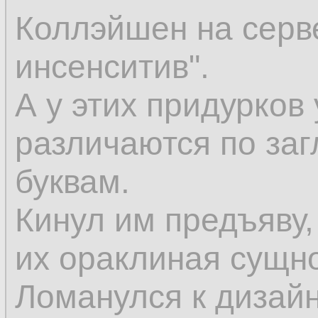
Коллэйшен на серве
инсенситив".
А у этих придурко
различаются по за
буквам.
Кинул им предъяву, 
их ораклиная сущно
Ломанулся к дизай