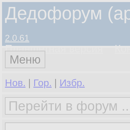
Дедофорум (ар
2.0.61
Планшетная версия
Ко
Меню
Нов.
|
Гор.
|
Избр.