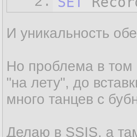
SET
 Recor
2.
И уникальность обе
Но проблема в том 
"на лету", до вставк
много танцев с буб
Делаю в SSIS, а 