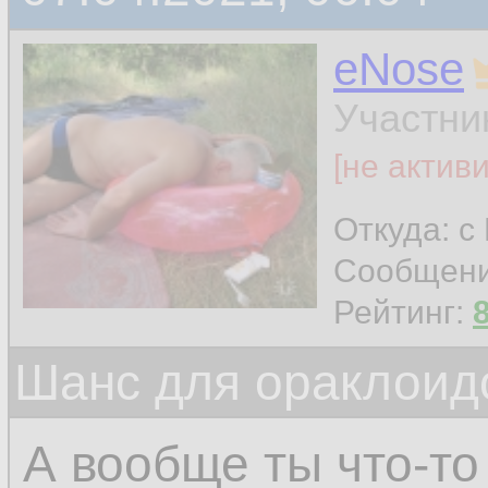
eNose
Участни
[не актив
Откуда: с
Сообщен
Рейтинг:
Шанс для ораклоид
А вообще ты что-то