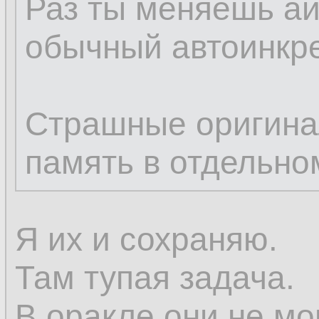
Раз ты меняешь ай
обычный автоинкре
Страшные оригина
память в отдельно
Я их и сохраняю.
Там тупая задача.
В оракле они не мо