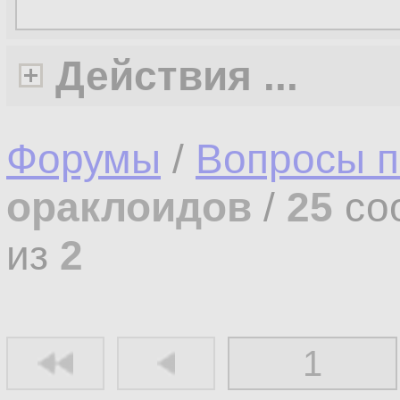
Действия ...
Форумы
/
Вопросы п
ораклоидов
/
25
со
из
2
1