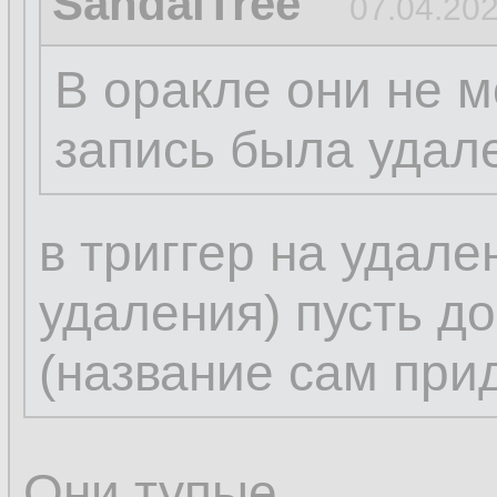
SandalTree
07.04.202
В оракле они не м
запись была удал
в триггер на удале
удаления) пусть д
(название сам при
Они тупые.