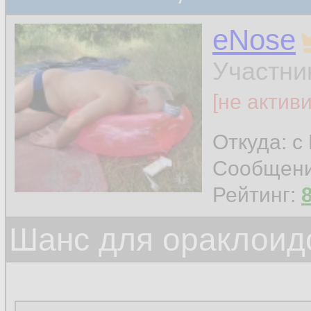
eNose
Участни
[не актив
Откуда: с
Сообщен
Рейтинг:
Шанс для ораклоид