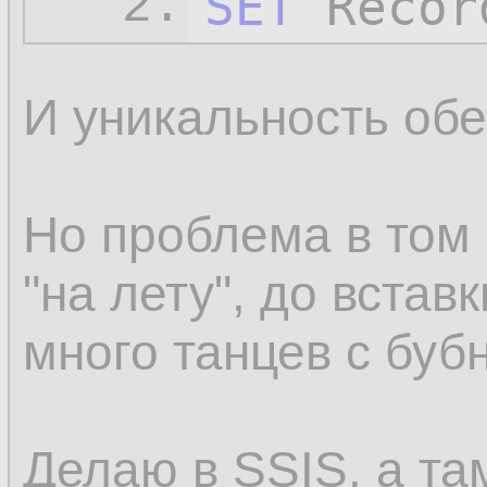
SET
 Recor
2.
И уникальность обе
Но проблема в том 
"на лету", до вставк
много танцев с буб
Делаю в SSIS, а 