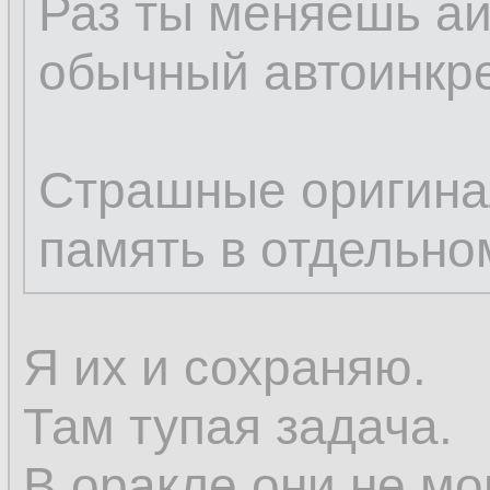
Раз ты меняешь ай
обычный автоинкре
Страшные оригина
память в отдельно
Я их и сохраняю.
Там тупая задача.
В оракле они не мо