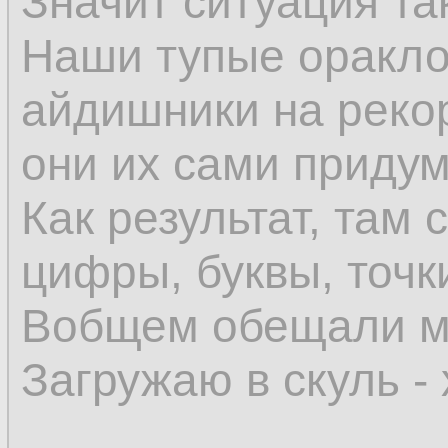
Значит ситуация та
Наши тупые оракло
айдишники на реко
они их сами приду
Как результат, там 
цифры, буквы, точки
Вобщем обещали мн
Загружаю в скуль -