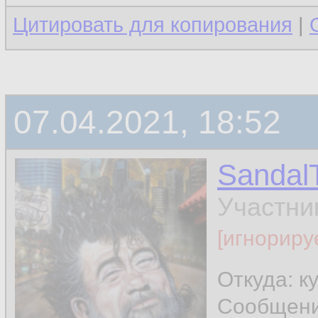
Цитировать для копирования
|
07.04.2021, 18:52
Sandal
Участни
[игнориру
Откуда: к
Сообщен