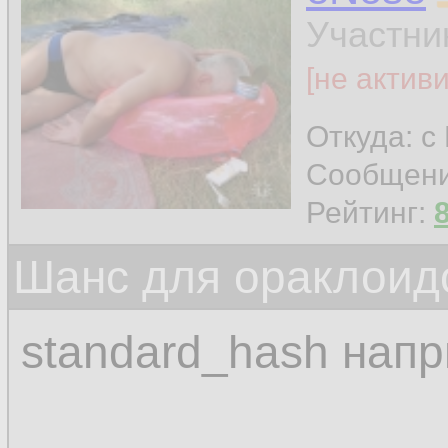
Участни
[не актив
Откуда: с
Сообщен
Рейтинг:
Шанс для ораклоид
standard_hash нап