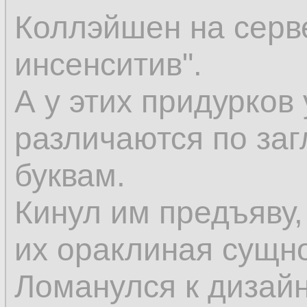
Коллэйшен на серве
инсенситив".
А у этих придурко
различаются по за
буквам.
Кинул им предъяву, 
их ораклиная сущно
Ломанулся к дизай