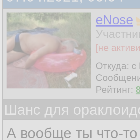
eNose
Участни
[не актив
Откуда: с
Сообщен
Рейтинг:
Шанс для ораклоид
А вообще ты что-то