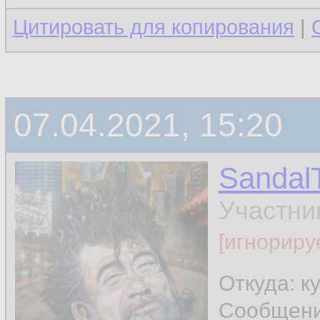
Цитировать для копирования
|
07.04.2021, 15:20
Sandal
Участни
[игнориру
Откуда: к
Сообщен