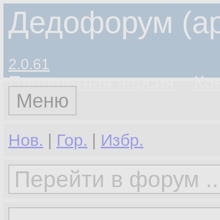
Дедофорум (ар
2.0.61
Планшетная версия
Ко
Меню
Нов.
|
Гор.
|
Избр.