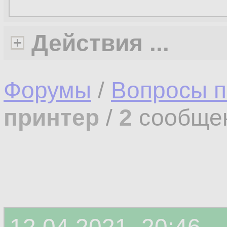
Действия ...
Форумы
/
Вопросы п
принтер
/
2
сообще