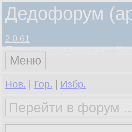
Дедофорум (ар
2.0.61
Планшетная версия
Ко
Меню
Нов.
|
Гор.
|
Избр.