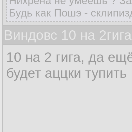
Нихрена не умеешь ? За
Будь как Пошэ - склипиз
Виндовс 10 на 2гиг
10 на 2 гига, да е
будет аццки тупить