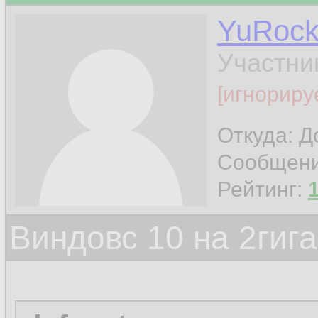
YuRoc
Участни
[игнориру
Откуда: Д
Сообщен
Рейтинг:
Виндовс 10 на 2гиг