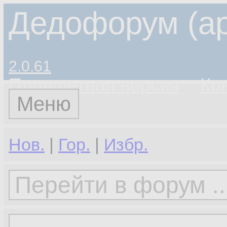
Дедофорум (ар
2.0.61
Планшетная версия
Ко
Меню
Нов.
|
Гор.
|
Избр.