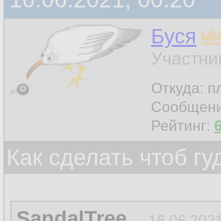
Буся
Участни
Откуда: п
Сообщен
Рейтинг:
Как сделать чтоб гу
SandalTree
16.06.2021