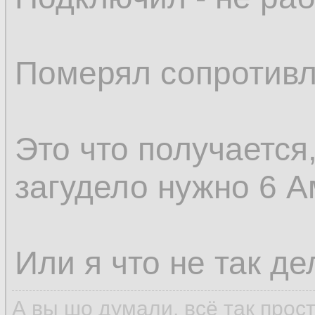
Померял сопротивл
Это что получается,
загудело нужно 6 
Или я что не так д
А вы шо думали, всё так прос