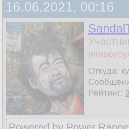
16.06.2021, 00:16
Sandal
Участни
[игнориру
Откуда: к
Сообщен
Рейтинг:
Powered by Power Range