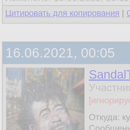
Цитировать для копирования
|
16.06.2021, 00:05
Sandal
Участни
[игнориру
Откуда: к
Сообщен