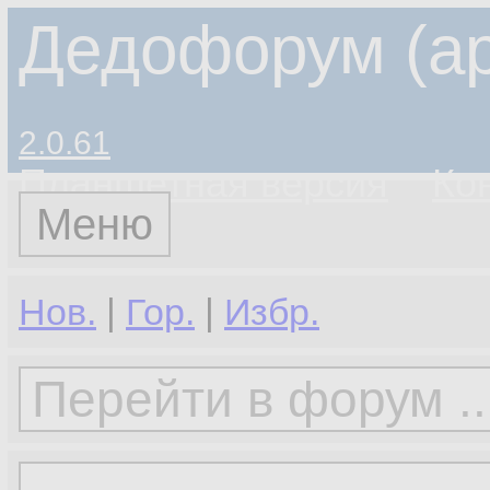
Дедофорум (ар
2.0.61
Планшетная версия
Ко
Меню
Нов.
|
Гор.
|
Избр.