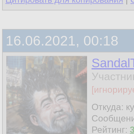
16.06.2021, 00:18
Sandal
Участни
[игнориру
Откуда: к
Сообщен
Рейтинг: