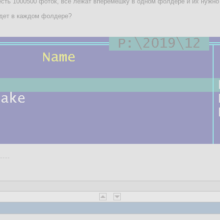
есть 1000500 фоток, все лежат вперемешку в одном фолдере и их нужно
удет в каждом фолдере?