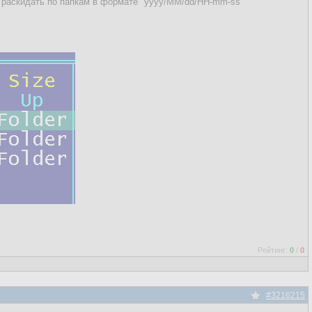
 раскидать по папкам в формате "yyyy/MM/dd/HH-mm-ss"
Рейтинг:
0
/
0
#3216215