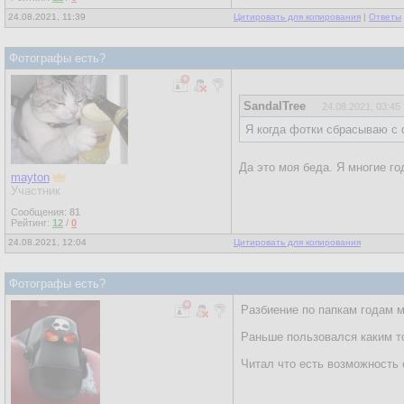
24.08.2021, 11:39
Цитировать для копирования
|
Ответы
Фотографы есть?
SandalTree
24.08.2021, 03:45
Я когда фотки сбрасываю с 
Да это моя беда. Я многие го
mayton
Участник
Сообщения:
81
Рейтинг:
12
/
0
24.08.2021, 12:04
Цитировать для копирования
Фотографы есть?
Разбиение по папкам годам м
Раньше пользовался каким то
Читал что есть возможность с