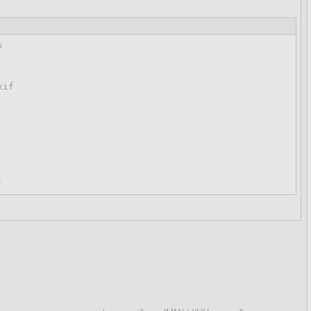
s
if

'