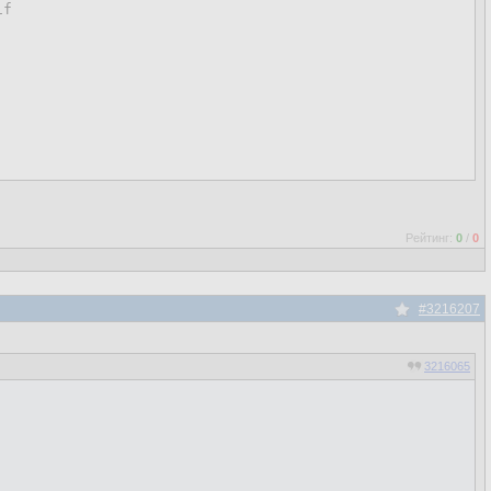
f

Рейтинг:
0
/
0
#3216207
3216065