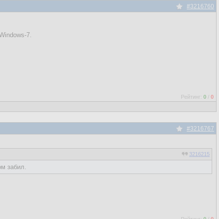
#3216760
 Windows-7.
Рейтинг:
0
/
0
#3216767
3216215
ом забил.