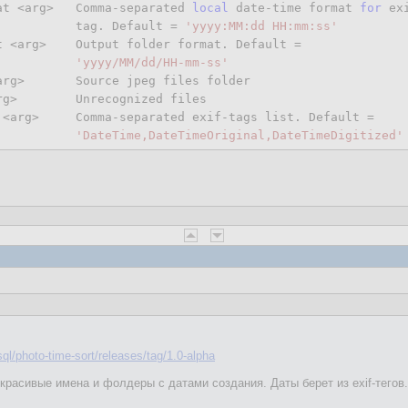
at <arg>   Comma-separated 
local
 date-time format 
for
 exi
           tag. Default = 
'yyyy:MM:dd HH:mm:ss'
t <arg>    Output folder format. Default =

'yyyy/MM/dd/HH-mm-ss'
arg>       Source jpeg files folder

rg>        Unrecognized files

 <arg>     Comma-separated exif-tags list. Default =

'DateTime,DateTimeOriginal,DateTimeDigitized'
ql/photo-time-sort/releases/tag/1.0-alpha
красивые имена и фолдеры с датами создания. Даты берет из exif-тегов.