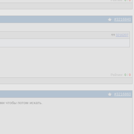
Рейтинг:
0
/
0
#3216840
3216207
Рейтинг:
0
/
0
#3216860
ми чтобы потом искать.