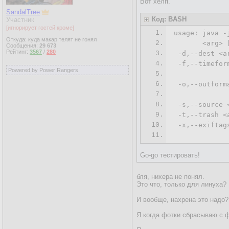
Вот хелп.
SandalTree
Код: BASH
Участник
[игнорирует гостей кроме]
1.
usage: java -
Откуда: куда макар телят не гонял
2.
       <arg> 
Сообщения:
29 673
Рейтинг:
3567
/
280
3.
-d
,--dest <a
4.
-f
,--timefor
Powered by Power Rangers
5.
             
6.
 -o,--outform
7.
8.
-s
,--source 
9.
 -t,--trash <
10.
 -x,--exiftag
11.
Go-go тестировать!
бля, нихера не понял.
Это что, только для линуха?
И вообще, нахрена это надо?
Я когда фотки сбрасываю с ф