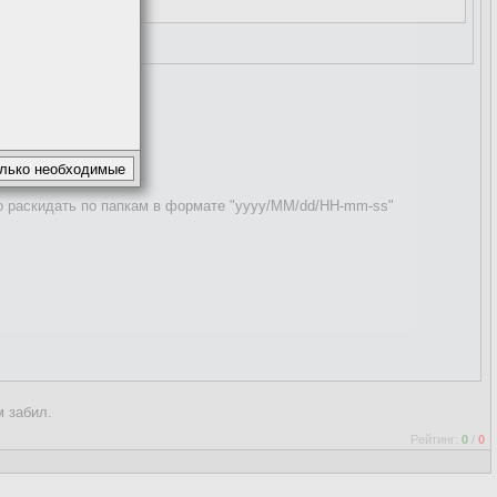
d'
о раскидать по папкам в формате "yyyy/MM/dd/HH-mm-ss"
м забил.
Рейтинг:
0
/
0