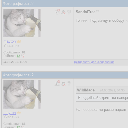
Фотографы есть?
SandalTree
Точняк. Под винду я соберу н
mayton
Участник
Сообщения:
81
Рейтинг:
12
/
0
24.08.2021, 11:39
Цитировать для копирования
Фотографы есть?
WildMage
24.08.2021, 04:35
Я подобный скрипт на павер
На повершелле разве парсят 
mayton
Участник
Сообщения:
81
Рейтинг:
12
/
0