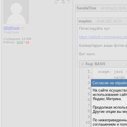
SandalTree
24.08.2021, 03:45
mayton
24.08.2021, 00:27
WildMage
Потестируйте тул
Участник
https://github.com/mayton-no
Сообщения:
13 208
Рейтинг:
1616
/
64
Конвертирует ваши фотки в
Вот хелп.
Код: BASH
1.
usage: java 
2.
       <arg> 
3.
Согласие на обрабо
-d
,--dest <a
4.
-f
,--timefo
На сайте осуществл
5.
            
использования сай
Яндекс.Метрика.
6.
 -o,--outform
7.
Продолжая использо
8.
-s
,--source 
Другие опции вы м
9.
 -t,--trash <
По нижеприведенны
10.
 -x,--exiftag
соглашением и пол