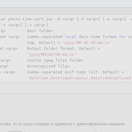
jar photo-time-sort.jar 
-d
 <arg> [
-f
 <arg>] [-o <arg>] 
-
[-t <arg>] [-x <arg>]

rg>         Dest folder

mat <arg>   Comma-separated 
local
 date-time format 
for
 ex
            tag. Default = 
'yyyy:MM:dd HH:mm:ss'
at <arg>    Output folder format. Default =

'yyyy/MM/dd/HH-mm-ss'
<arg>       Source jpeg files folder

arg>        Unrecognized files

s <arg>     Comma-separated exif-tags list. Default =

'DateTime,DateTimeOriginal,DateTimeDigitized
отика, то их сразу копирую в год/месяц + ориентировочное название