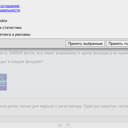
'DateTime,DateTimeOriginal,DateTimeDigitize
соглашение
циальности
okie
а статистики
етинга и рекламы
?
фотика, то их сразу копирую в год/месяц + ориентировочное название
есть 1000500 фоток, все лежат вперемешку в одном фолдере и их нужн
будет в каждом фолдере?
еле делал только для видосос с регистратора. Один раз запустил, пото