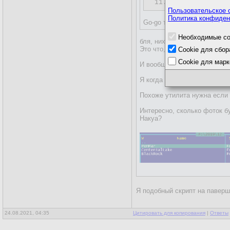
11.
Пользовательское 
Политика конфиден
Go-go тестировать!
Необходимые co
бля, нихера не понял.
Это что, только для линуха?
Cookie для сбор
Cookie для марк
И вообще, нахрена это надо
Я когда фотки сбрасываю с 
Похоже утилита нужна если 
Интересно, сколько фоток 
Накуа?
Я подобный скрипт на паверш
24.08.2021, 04:35
Цитировать для копирования
|
Ответы