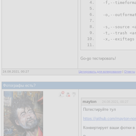
4.
-f
,--timeform
5.
              
6.
 -o,--outforma
7.
8.
-s
,--source <
9.
 -t,--trash <a
10.
 -x,--exiftags
11.
Go-go тестировать!
24.08.2021, 00:27
Цитировать для копирования
|
Ответы
Фотографы есть?
mayton
24.08.2021, 00:27
Потестируйте тул
https://github.com/mayton-nos
Конвертирует ваши фотки в 