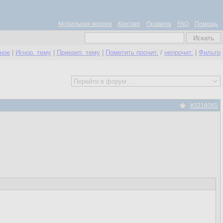
Мобильная версия
Контакт
Правила
FAQ
Помощь
нное
|
Игнор. тему
|
Прикреп. тему
|
Пометить прочит.
/
непрочит.
|
Фильтр
#3216065