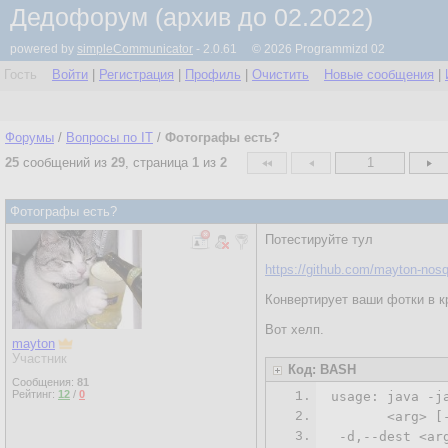
Дедофорум (архив до 02.2022)
powered by
simpleCommunicator
- 2.0.61 © 2026 Programmizd 02
Гость
Войти
|
Регистрация
|
Профиль
|
Очистить
Новые сообщения
|
Форумы
/
Вопросы по IT
/
Фотографы есть?
25
сообщений из
29
, страница
1
из
2
1
Фотографы есть?
Потестируйте тул
https://github.com/mayton-nosql
Конвертирует ваши фотки в к
Вот хелп.
mayton
Участник
Код: BASH
Сообщения:
81
Рейтинг:
12
/
0
1.
usage: java -j
2.
       <arg> [-
3.
-d
,--dest <ar