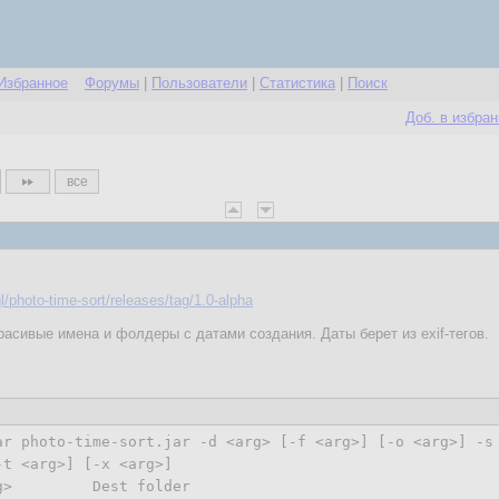
Избранное
Форумы
|
Пользователи
|
Статистика
|
Поиск
Доб. в избра
все
/photo-time-sort/releases/tag/1.0-alpha
расивые имена и фолдеры с датами создания. Даты берет из exif-тегов.
ar photo-time-sort.jar 
-d
 <arg> [
-f
 <arg>] [-o <arg>] 
-s
t <arg>] [-x <arg>]

g>         Dest folder
