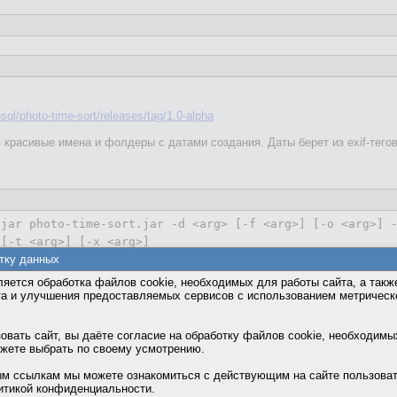
sql/photo-time-sort/releases/tag/1.0-alpha
 красивые имена и фолдеры с датами создания. Даты берет из exif-тегов
-jar photo-time-sort.jar 
-d
 <arg> [
-f
 <arg>] [-o <arg>] 
[-t <arg>] [-x <arg>]

тку данных
rg>         Dest folder

rmat <arg>   Comma-separated 
local
 date-time format 
for
 e
яется обработка файлов cookie, необходимых для работы сайта, а такж
             tag. Default = 
'yyyy:MM:dd HH:mm:ss'
та и улучшения предоставляемых сервисов с использованием метричес
at <arg>    Output folder format. Default =

'yyyy/MM/dd/HH-mm-ss'
вать сайт, вы даёте согласие на обработку файлов cookie, необходимы
<arg>       Source jpeg files folder

ожете выбрать по своему усмотрению.
arg>        Unrecognized files

м ссылкам мы можете ознакомиться с действующим на сайте пользова
s <arg>     Comma-separated exif-tags list. Default =

итикой конфиденциальности.