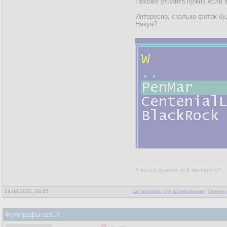
Похоже утилита нужна если 
Интересно, сколько фоток б
Накуа?
А вы шо думали, всё так просто?
24.08.2021, 03:45
Цитировать для копирования
|
Ответы
Фотографы есть?