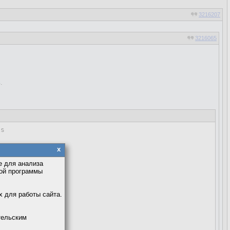
3216207
3216065
.
-s
x
xif

е для анализа
кой программы
х для работы сайта.
тельским