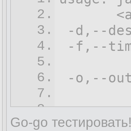
       <a
2.
-d
,--de
3.
-f
,--ti
4.
        
5.
 -o,--ou
6.
7.
-s
,--so
8.
Go-go тестировать
 -t,--tr
9.