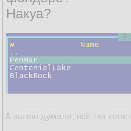
Накуа?
А вы шо думали, всё так прос