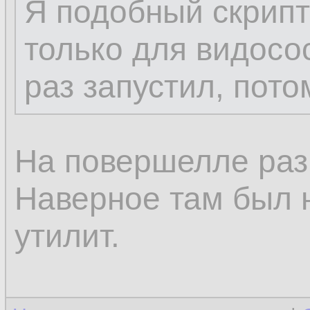
Я подобный скрипт
только для видосо
раз запустил, пото
На повершелле раз
Наверное там был н
утилит.