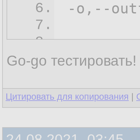
 -o,--out
6.
7.
-s
,--sou
8.
 -t,--tra
9.
Go-go тестировать!
 -x,--exi
10.
11.
Цитировать для копирования
|
24.08.2021, 03:45