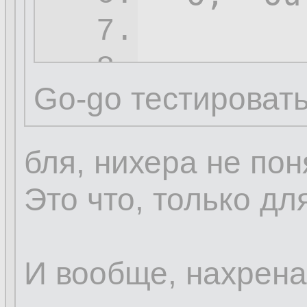
7.
-s
,--so
8.
Go-go тестировать
 -t,--tr
9.
 -x,--ex
10.
бля, нихера не пон
11.
Это что, только дл
И вообще, нахрена