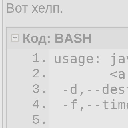
Вот хелп.
Код: BASH
usage: ja
1.
       <a
2.
-d
,--des
3.
-f
,--tim
4.
         
5.