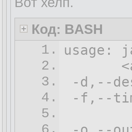
Вот хелп.
Код: BASH
usage: j
1.
       <
2.
-d
,--de
3.
-f
,--ti
4.
        
5.
 -o,--ou
6.