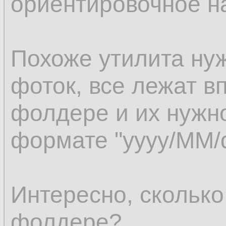
ориентировочное н
Похоже утилита ну
фоток, все лежат 
фолдере и их нужно
формате "yyyy/MM/
Интересно, сколько
фолдере?