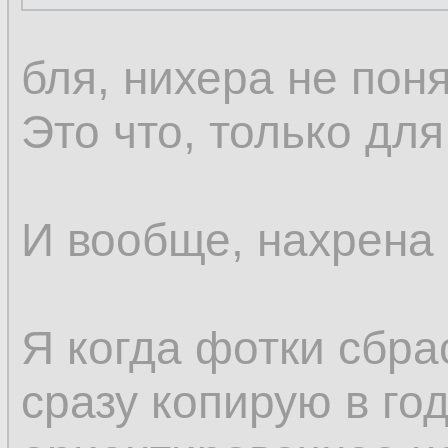
 -x,--ex
10.
бля, нихера не поня
11.
Это что, только дл
И вообще, нахрена 
Я когда фотки сбра
сразу копирую в го