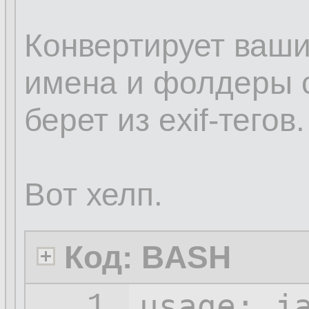
Конвертирует ваши
имена и фолдеры с
берет из exif-тегов.
Вот хелп.
Код: BASH
usage: j
1.