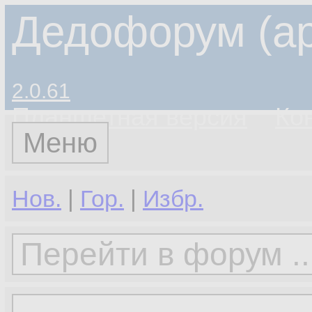
Дедофорум (ар
2.0.61
Планшетная версия
Ко
Меню
Нов.
|
Гор.
|
Избр.