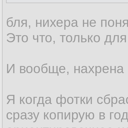
 -x,--ex
10.
бля, нихера не поня
11.
Это что, только дл
И вообще, нахрена 
Я когда фотки сбра
сразу копирую в го