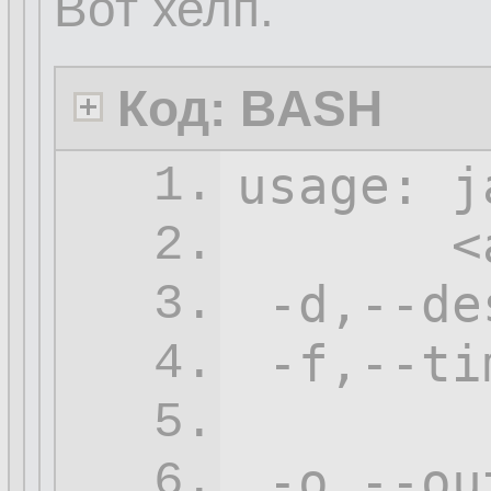
Вот хелп.
Код: BASH
usage: j
1.
       <
2.
-d
,--de
3.
-f
,--ti
4.
        
5.
 -o,--ou
6.