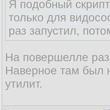
Я подобный скрипт
только для видосо
раз запустил, пото
На повершелле раз
Наверное там был н
утилит.