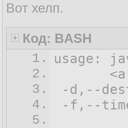
Вот хелп.
Код: BASH
usage: ja
1.
       <a
2.
-d
,--des
3.
-f
,--tim
4.
         
5.