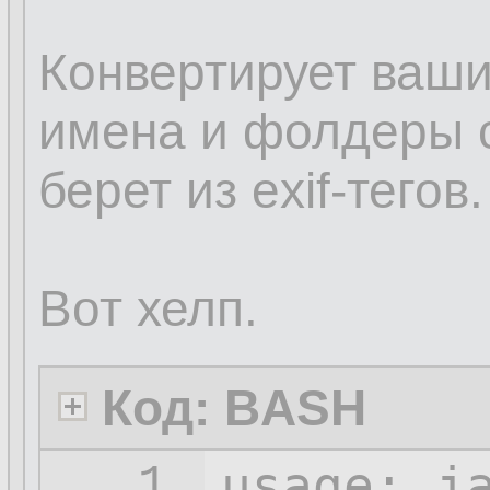
Конвертирует ваши
имена и фолдеры с
берет из exif-тегов.
Вот хелп.
Код: BASH
usage: j
1.