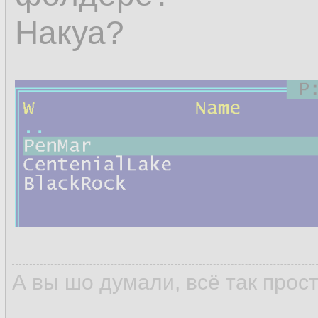
Накуа?
А вы шо думали, всё так прос