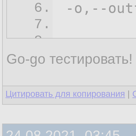
 -o,--out
6.
7.
-s
,--sou
8.
 -t,--tra
9.
Go-go тестировать!
 -x,--exi
10.
11.
Цитировать для копирования
|
24.08.2021, 03:45