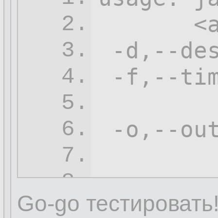
       <a
2.
-d
,--de
3.
-f
,--ti
4.
        
5.
 -o,--ou
6.
7.
-s
,--so
8.
Go-go тестировать
 -t,--tr
9.