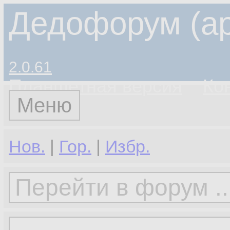
Дедофорум (ар
2.0.61
Планшетная версия
Ко
Меню
Нов.
|
Гор.
|
Избр.