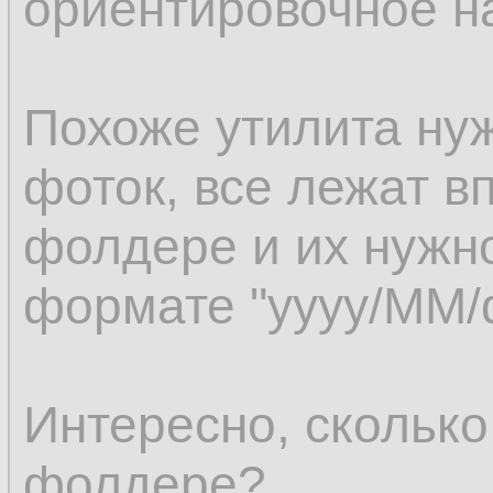
ориентировочное н
Похоже утилита ну
фоток, все лежат 
фолдере и их нужно
формате "yyyy/MM/
Интересно, сколько
фолдере?