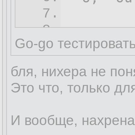
7.
-s
,--so
8.
Go-go тестировать
 -t,--tr
9.
 -x,--ex
10.
бля, нихера не пон
11.
Это что, только дл
И вообще, нахрена