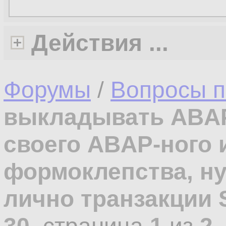
Действия ...
Форумы
/
Вопросы п
выкладывать ABAP
своего ABAP-ного и
формоклепства, н
лично транзакции 