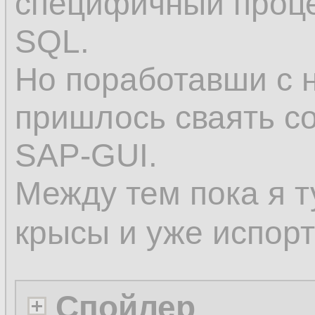
специфичный проце
SQL.
Но поработавши с
пришлось сваять co
SAP-GUI.
Между тем пока я 
крысы и уже испор
Спойлер