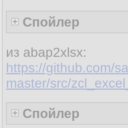
Спойлер
из abap2xlsx:
https://github.com/s
master/src/zcl_exce
Спойлер