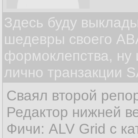
Здесь буду выклад
шедевры своего ABA
формоклепства, ну
лично транзакции S
Сваял второй репор
Редактор нижней в
Фичи: ALV Grid с к