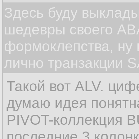
Здесь буду выклад
шедевры своего ABA
формоклепства, ну
лично транзакции S
Такой вот ALV. циф
думаю идея понятна
PIVOT-коллекция B
последние 3 колонк