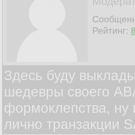
Модерат
Сообщен
Рейтинг:
Здесь буду выклад
шедевры своего ABA
формоклепства, ну
лично транзакции S