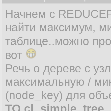
Начнем с REDUCER-а
найти максимум, м
таблице..можно про
вот
Речь о дереве с уз
максимальную / ми
(node_key) для об
TO cl_simple_tree