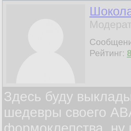
Шокол
Модерат
Сообщен
Рейтинг:
Здесь буду выклад
шедевры своего ABA
формоклепства, ну