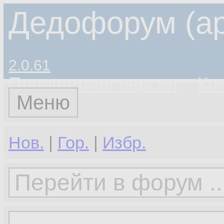
Дедофорум (ар
2.0.61
Планшетная версия
Ко
Меню
Нов.
|
Гор.
|
Избр.