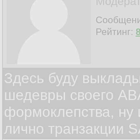
Модерат
Сообщен
Рейтинг:
Здесь буду выклад
шедевры своего ABA
формоклепства, ну
лично транзакции S