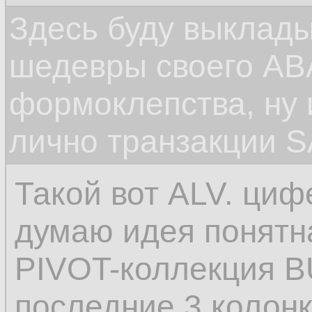
Здесь буду выклад
шедевры своего ABA
формоклепства, ну
лично транзакции S
Такой вот ALV. циф
думаю идея понятна
PIVOT-коллекция B
последние 3 колонк