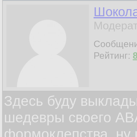
Шокол
Модерат
Сообщен
Рейтинг:
Здесь буду выклад
шедевры своего ABA
формоклепства, ну