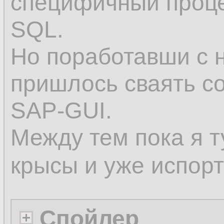
специфичный проце
SQL.
Но поработавши с
пришлось сваять co
SAP-GUI.
Между тем пока я 
крысы и уже испор
Спойлер