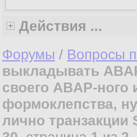
Действия ...
Форумы
/
Вопросы п
выкладывать ABAP
своего ABAP-ного и
формоклепства, н
лично транзакции 