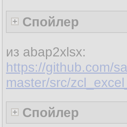
Спойлер
из abap2xlsx:
https://github.com/s
master/src/zcl_exce
Спойлер