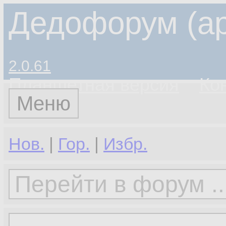
Дедофорум (ар
2.0.61
Планшетная версия
Ко
Меню
Нов.
|
Гор.
|
Избр.