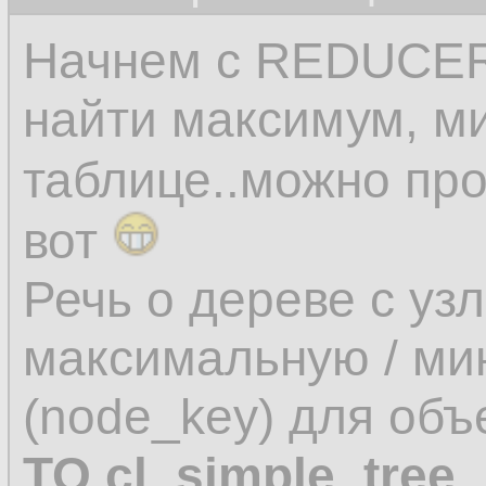
Начнем с REDUCER-а
найти максимум, м
таблице..можно про
вот
Речь о дереве с уз
максимальную / ми
(node_key) для об
TO cl_simple_tree