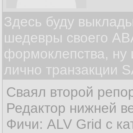
Здесь буду выклад
шедевры своего ABA
формоклепства, ну
лично транзакции S
Сваял второй репор
Редактор нижней в
Фичи: ALV Grid с к