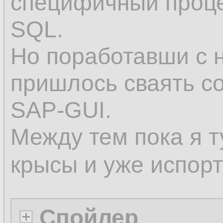
специфичный проце
SQL.
Но поработавши с
пришлось сваять co
SAP-GUI.
Между тем пока я 
крысы и уже испор
Спойлер