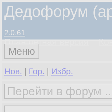
Дедофорум (ар
2.0.61
Планшетная версия
Ко
Меню
Нов.
|
Гор.
|
Избр.