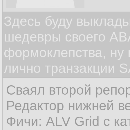
Здесь буду выклад
шедевры своего ABA
формоклепства, ну
лично транзакции S
Сваял второй репор
Редактор нижней в
Фичи: ALV Grid с к