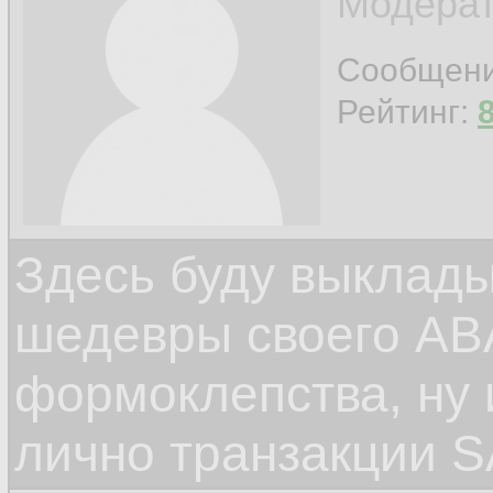
Модерат
Сообщен
Рейтинг:
Здесь буду выклад
шедевры своего ABA
формоклепства, ну
лично транзакции S