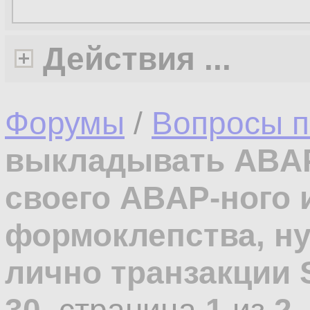
Действия ...
Форумы
/
Вопросы п
выкладывать ABAP
своего ABAP-ного и
формоклепства, н
лично транзакции 