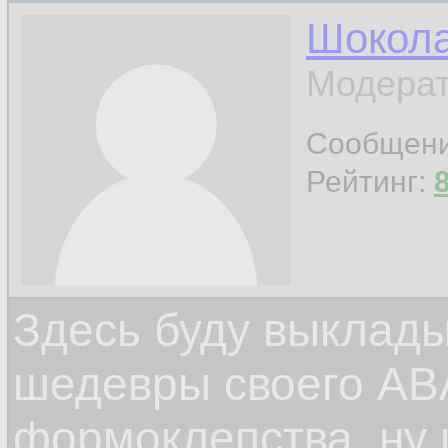
Шокол
Модерат
Сообщен
Рейтинг:
Здесь буду выклад
шедевры своего ABA
формоклепства, ну