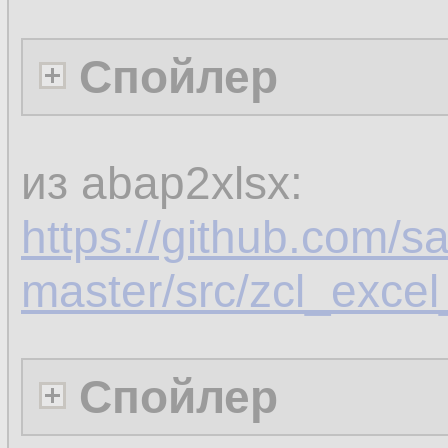
Спойлер
из abap2xlsx:
https://github.com/s
master/src/zcl_exce
Спойлер