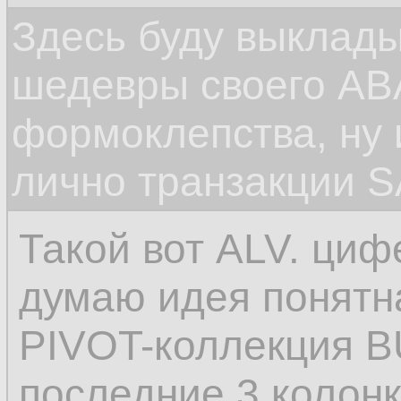
Здесь буду выклад
шедевры своего ABA
формоклепства, ну
лично транзакции S
Такой вот ALV. циф
думаю идея понятна
PIVOT-коллекция B
последние 3 колонк