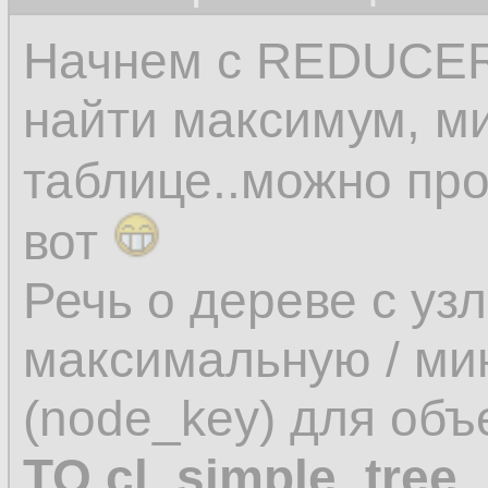
Начнем с REDUCER-а
найти максимум, м
таблице..можно про
вот
Речь о дереве с уз
максимальную / ми
(node_key) для об
TO cl_simple_tree