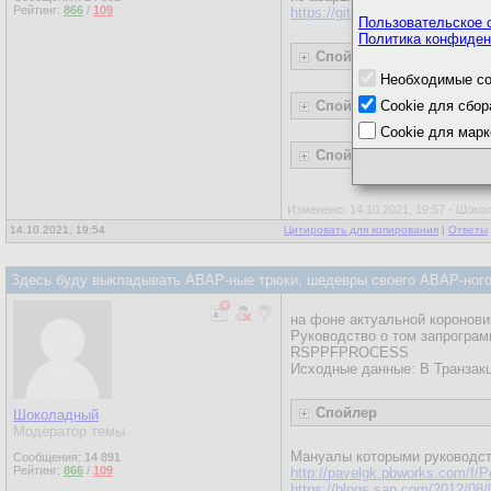
Рейтинг:
866
/
109
https://github.com/sapmentors
Пользовательское 
Политика конфиден
Спойлер
Необходимые co
Спойлер
Cookie для сбор
Cookie для марк
Спойлер
Изменено: 14.10.2021, 19:57 - Шок
14.10.2021, 19:54
Цитировать для копирования
|
Ответы
Здесь буду выкладывать ABAP-ные трюки, шедевры своего ABAP-ного 
на фоне актуальной коронов
Руководство о том запрограм
RSPPFPROCESS
Исходные данные: В Транзакц
Спойлер
Шоколадный
Модератор темы
Мануалы которыми руководс
Сообщения:
14 891
Рейтинг:
866
/
109
http://pavelgk.pbworks.com/f/P
https://blogs.sap.com/2012/08/