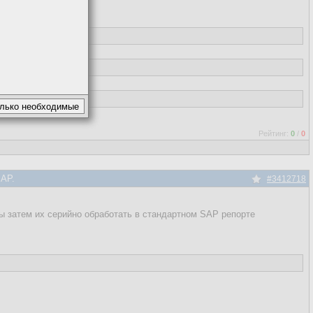
Рейтинг:
0
/
0
SAP.
#3412718
ы затем их серийно обработать в стандартном SAP репорте