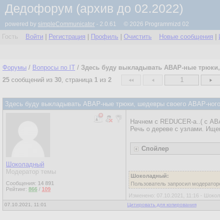
Дедофорум (архив до 02.2022)
powered by
simpleCommunicator
- 2.0.61 © 2026 Programmizd 02
Гость
Войти
|
Регистрация
|
Профиль
|
Очистить
Новые сообщения
|
Форумы
/
Вопросы по IT
/
Здесь буду выкладывать ABAP-ные трюки, 
25
сообщений из
30
, страница
1
из
2
1
Здесь буду выкладывать ABAP-ные трюки, шедевры своего ABAP-ного 
Начнем с REDUCER-а..( с ABA
Речь о дереве с узлами. Ищ
Спойлер
Шоколадный
Модератор темы
Шоколадный:
Сообщения:
14 891
Пользователь запросил модераторс
Рейтинг:
866
/
109
Изменено: 07.10.2021, 11:16 - Шоко
07.10.2021, 11:01
Цитировать для копирования