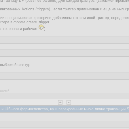
 таблицу BP (bussines partners) для каждой фактуры (закомментировано
инкованных Actions (triggers).. если триггер прилинкован и еще не был с
нии специфических критериев добавляем тот или иной триггер, определе
гера в форме create_trigger.
 отточенная и рабочая
):
 выборкой фактур
ладный
и UI5-ного формоклепства, ну и перекроённые мною лично транзакции 