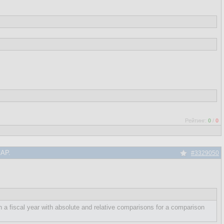
Рейтинг:
0
/
0
SAP.
#3329050
in a fiscal year with absolute and relative comparisons for a comparison