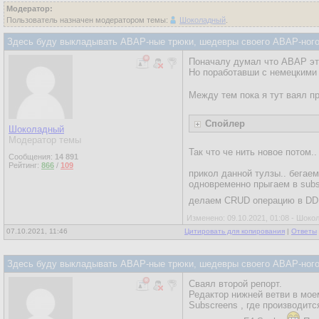
Модератор:
Пользователь назначен модератором темы:
Шоколадный
.
Здесь буду выкладывать ABAP-ные трюки, шедевры своего ABAP-ного 
Поначалу думал что ABAP эт
Но поработавши с немецкими 
Между тем пока я тут ваял п
Спойлер
Шоколадный
Модератор темы
Так что че нить новое потом..
Сообщения:
14 891
Рейтинг:
866
/
109
прикол данной тулзы.. бегае
одновременно прыгаем в sub
делаем CRUD операцию в DDIC
Изменено: 09.10.2021, 01:08 - Шок
07.10.2021, 11:46
Цитировать для копирования
|
Ответы
Здесь буду выкладывать ABAP-ные трюки, шедевры своего ABAP-ного 
Сваял второй репорт.
Редактор нижней ветви в мо
Subscreens , где производитс