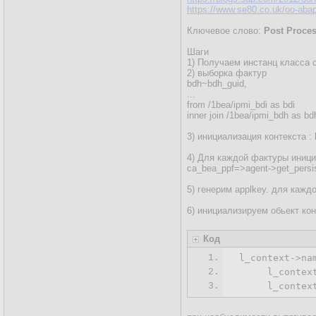
https://www.se80.co.uk/oo-abap/
Ключевое слово:
Post Proce
Шаги
1) Получаем инстанц класса 
2) выборка фактур
bdh~bdh_guid,
...
from /1bea/ipmi_bdi as bdi
inner join /1bea/ipmi_bdh as b
3) инициализация контекста : l_
4) Для каждой фактуры иници
ca_bea_ppf=>agent->get_pers
5) генерим applkey. для к
6) инициализируем обьект конт
Код
1.
 l_context->na
2.
      l_context
3.
      l_contex