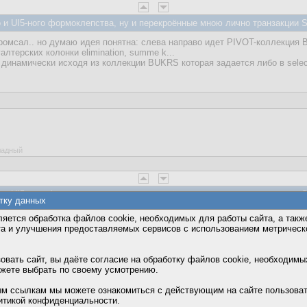
и UI5-ного формоклепства, ну и перекроённые мною лично транзакции 
кромсал.. но думаю идея понятна: слева направо идет PIVOT-коллекция 
алтерских колонки elimination, summe k...
динамически исходя из коллекции BUKRS которaя задается либо в selecti
оладный
и UI5-ного формоклепства, ну и перекроённые мною лично транзакции 
тку данных
VOT..
яется обработка файлов cookie, необходимых для работы сайта, а такж
та и улучшения предоставляемых сервисов с использованием метричес
вида..
особенно от того как позиционирую ячейку и вычисляю сумму че
и экселя все вычисляется динамически.
ссы
вать сайт, вы даёте согласие на обработку файлов cookie, необходимы
ожете выбрать по своему усмотрению.
м ссылкам мы можете ознакомиться с действующим на сайте пользова
итикой конфиденциальности.