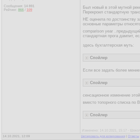
Сообщения:
14 891
Был новый в этой мутной реке
Рейтинг:
866
/
109
Перекроил стандартную транз
НЕ оценила по достоинству з
основные параметры относятся
comparison year ..предыдущи
стандартная прога дампит, е
здесь бухгалтерская муть:
Спойлер
Если все задать более мение
Спойлер
сенсационное изменение это
вместо топорного списка п
Спойлер
Изменено: 14.10.2021, 15:17 - Шок
14.10.2021, 12:09
Цитировать для копирования
|
Ответы