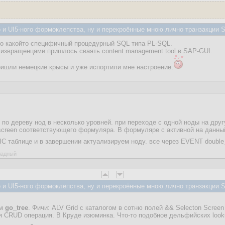
и UI5-ного формоклепства, ну и перекроённые мною лично транзакции 
о какойто специфичный процедурный SQL типа PL-SQL.
извращенцами пришлось сваять content management tool в SAP-GUI.
ришли немецкие крысы и уже испортили мне настроение.
м по дереву нод в несколько уровней. при переходе с одной ноды на др
screen соответствующего формуляра. В формуляре с активной на данны
 таблице и в завершении актуализируем ноду. все через EVENT double_c
оладный
и UI5-ного формоклепства, ну и перекроённые мною лично транзакции 
ем
go_tree
. Фичи: ALV Grid с каталогом в сотню полей && Selecton Screen
я CRUD операция. В Круде изюминка. Что-то подобное дельфийских lookup f