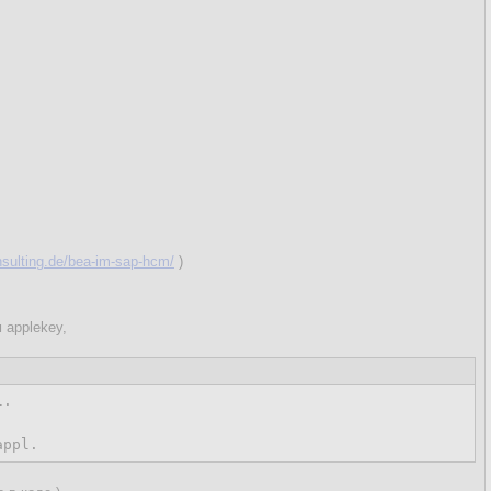
onsulting.de/bea-im-sap-hcm/
)
 applekey,
.

appl.