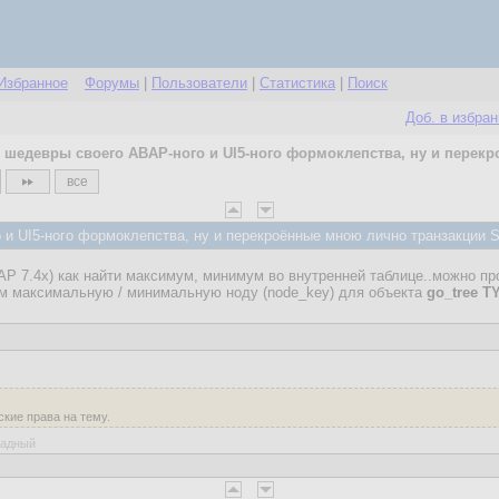
Избранное
Форумы
|
Пользователи
|
Статистика
|
Поиск
Доб. в избра
шедевры своего ABAP-ного и UI5-ного формоклепства, ну и перек
все
и UI5-ного формоклепства, ну и перекроённые мною лично транзакции 
P 7.4х) как найти максимум, минимум во внутренней таблице..можно пр
ем максимальную / минимальную ноду (node_key) для объекта
go_tree T
кие права на тему.
ладный