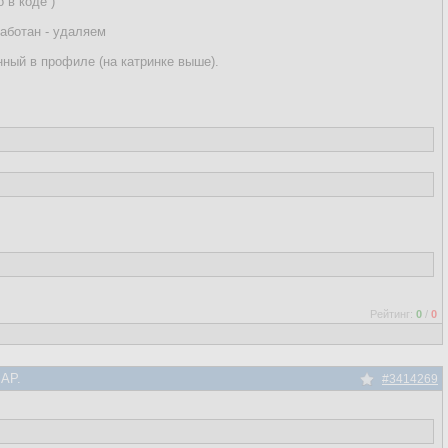
 в коде )
работан - удаляем
нный в профиле (на катринке выше).
Рейтинг:
0
/
0
SAP.
#3414269