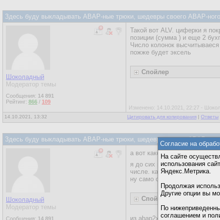
Здесь буду выкладывать ABAP-ные трюки, шедевры своего ABAP-ного 
Такой вот ALV. циферки я по
позиции (сумма ) и еще 2 бухг
Число колонок высчитываеся 
пожже будет эксель
Спойлер
Шоколадный
Модератор темы
Сообщения:
14 891
Рейтинг:
866
/
109
Изменено: 14.10.2021, 22:27 - Шок
14.10.2021, 13:32
Цитировать для копирования
|
Ответы
Здесь буду выкладывать ABAP-ные трюки, шедевры своего ABAP-ного 
Согласие на обрабо
а вот какой вышел EXCEL PI
На сайте осуществл
использования сай
я до сих пор в экстазе от его 
Яндекс.Метрика.
числе. каталог полей, ячейк
ну само собой базис это кла
Продолжая использо
Другие опции вы м
Спойлер
Шоколадный
Модератор темы
По нижеприведенны
соглашением и пол
из abap2xlsx:
Сообщения:
14 891