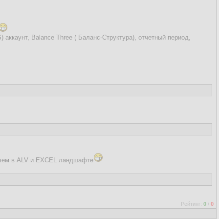
 аккаунт, Balance Three ( Баланс-Структура), отчетный период,
чем в ALV и EXCEL ландшафте
Рейтинг:
0
/
0