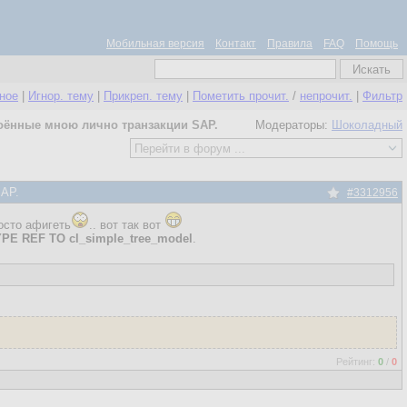
Мобильная версия
Контакт
Правила
FAQ
Помощь
нное
|
Игнор. тему
|
Прикреп. тему
|
Пометить прочит.
/
непрочит.
|
Фильтр
роённые мною лично транзакции SAP.
Модераторы:
Шоколадный
SAP.
#3312956
осто афигеть
.. вот так вот
YPE REF TO cl_simple_tree_model
.
Рейтинг:
0
/
0