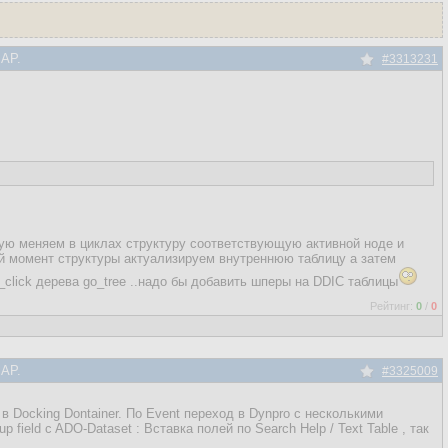
SAP.
#3313231
угую меняем в циклах структуру соответствующую активной ноде и
й момент структуры актуализируем внутреннюю таблицу а затем
lick дерева go_tree ..надо бы добавить шперы на DDIC таблицы
Рейтинг:
0
/
0
SAP.
#3325009
 в Docking Dontainer. По Event переход в Dynpro с несколькими
ield c ADO-Dataset : Вставка полей по Search Help / Text Table , так