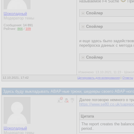
называемое F4 Suche
При
Спойлер
Шоколадный
Модератор темы
Сообщения:
14 891
Спойлер
Рейтинг:
866
/
109
и еще здесь было задействова
переброска данных с метода
Спойлер
Изменено: 13.10.2021, 11:23 - Шоко
12.10.2021, 17:42
Цитировать для копирования
|
Ответы
Здесь буду выкладывать ABAP-ные трюки, шедевры своего ABAP-ного 
Далее поговорю немного о тр
https://www.se80.co.uk/sapreport
Цитата
The report creates the balance
Шоколадный
period..
Модератор темы