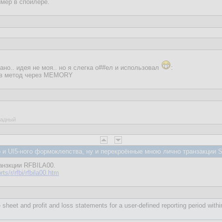
мер в спойлере.
но.. идея не моя.. но я слегка о##ел и использовал
:
 в метод через MEMORY
ладный
и UI5-ного формоклепства, ну и перекроённые мною лично транзакции 
анзкции RFBILA00.
s/r/rfbi/rfbila00.htm
 sheet and profit and loss statements for a user-defined reporting period with