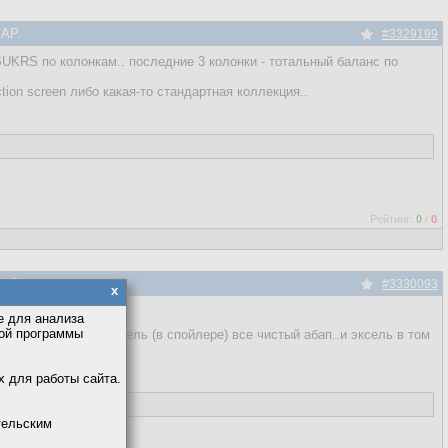
SAP.
#3329199
BUKRS по колонкам.. последние 3 колонки - тотальный баланс по
on screen либо какая-то стандартная коллекция..
Рейтинг:
0
/
0
SAP.
#3330093
x
е для анализа
кой программы
рез двойной указатель (в спойлере) все чистый абап..и эксель в том
х для работы сайта.
тельским