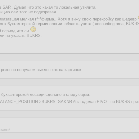
 SAP.. Думал что это какая то локальная утилита.
кцию сам того не подозревая.
аказавшая мелкая г***фирма.. Хотя я вижу свою перекройку как шедевр
 к бухгалтерской терминологии: область учета ( accounting area, BUKRS)
й период что ли
сли не указать BUKRS.
 резонно получаем выхлоп как на картинке:
й бухгалтерской лошади сделано в следующем:
о BALANCE_POSITION->BUKRS--SAKNR был сделан PIVOT по BUKRS при
оладный