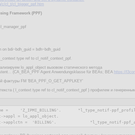
c/cl_t/cl_trigger_ppf.htm
ssing Framework (PPF)
cl_manager_ppf
dh on bdi~bdh_guid = bdh~bdh_guid
context type ref to cl_notif_context_ppf.
ализируем lo_appl_object вызовом статического метода
istent... (CA_BEA_PPF Agent Anwendungsklasse für BEAs; BEA
https://l3c
аждой фактуры FM 'BEA_PPF_O_GET_APPLKEY'
екста ( l_context type ref to cl_notif_context_ppf ) профилем и генеренным
me =     'Z_IPMI_BILLING'.       "l_type_notif-ppf_profil
->appl = lo_appl_object.

t->applctn =  'BILLING'.              "l_type_notif-ppf_