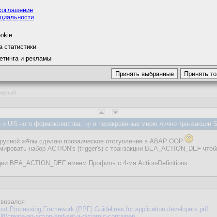
/abap2xlsx/blob/master/src/zcl_excel_worksheet.clas.abap
соглашение
циальности
okie
а статистики
етинга и рекламы
оладный
и UI5-ного формоклепства, ну и перекроённые мною лично транзакции 
ирусной ж#пы сделаю прозаическое отступление в ABAP OOP.
мировать набор ACTION's (trigger's) с транзакции BEA_ACTION_DEF чтоб
ии BEA_ACTION_DEF имеем Профиль с 4-мя Action-Definitions.
твовался
ost Processing Framework (PPF) Guidelines for application developers.pdf
08/create-an-action-and-set-a-dynamic-container/