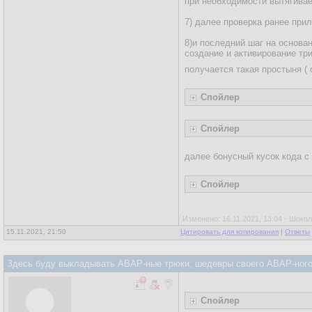
при необходимости вытягиваем
7) далее проверка ранее прил
8)и последний шаг на основа
создание и активирование триг
получается такая простыня (
Спойлер
Спойлер
далее бонусный кусок кода с
Спойлер
Изменено: 16.11.2021, 13:04 - Шоко
15.11.2021, 21:50
Цитировать для копирования
|
Ответы
Здесь буду выкладывать ABAP-ные трюки, шедевры своего ABAP-ного 
Спойлер