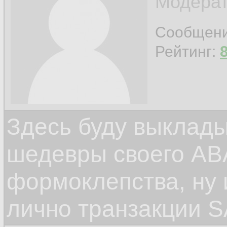
Модерат
Сообщен
Рейтинг:
Здесь буду выклад
шедевры своего ABA
формоклепства, ну
лично транзакции S