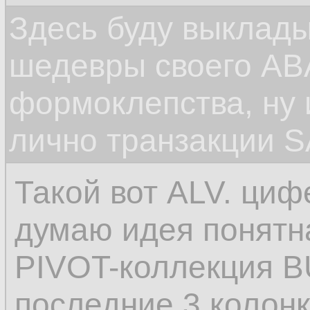
Здесь буду выклад
шедевры своего ABA
формоклепства, ну
лично транзакции S
Такой вот ALV. циф
думаю идея понятна
PIVOT-коллекция B
последние 3 колонк