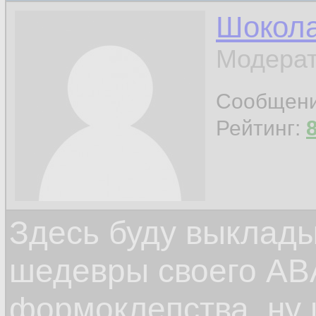
Шокол
Модерат
Сообщен
Рейтинг:
Здесь буду выклад
шедевры своего ABA
формоклепства, ну