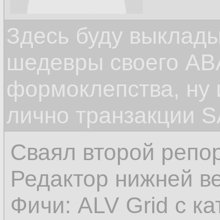
Здесь буду выклад
шедевры своего ABA
формоклепства, ну
лично транзакции S
Сваял второй репор
Редактор нижней в
Фичи: ALV Grid с к