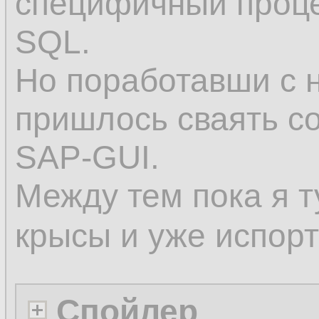
специфичный проце
SQL.
Но поработавши с
пришлось сваять co
SAP-GUI.
Между тем пока я 
крысы и уже испор
Спойлер