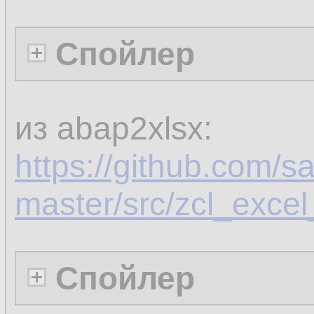
Спойлер
из abap2xlsx:
https://github.com/s
master/src/zcl_exce
Спойлер