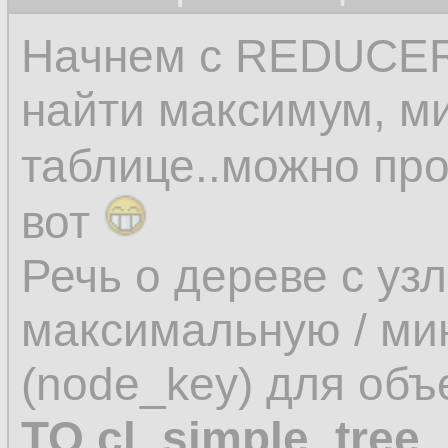
Начнем с REDUCER-а
найти максимум, м
таблице..можно про
вот
Речь о дереве с уз
максимальную / ми
(node_key) для об
TO cl_simple_tree