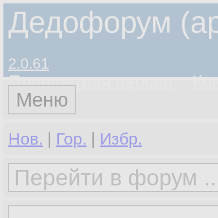
Дедофорум (ар
2.0.61
Планшетная версия
Ко
Меню
Нов.
|
Гор.
|
Избр.