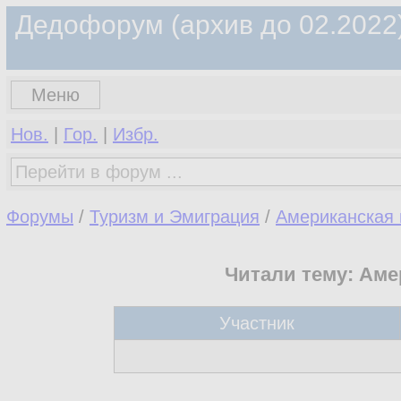
Дедофорум (архив до 02.2022
Меню
Нов.
|
Гор.
|
Избр.
Форумы
/
Туризм и Эмиграция
/
Американская 
Читали тему: Аме
Участник