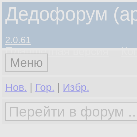
Дедофорум (ар
2.0.61
Планшетная версия
Ко
Меню
Нов.
|
Гор.
|
Избр.