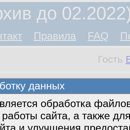
хив до 02.2022
нтакт
Правила
FAQ
П
Гость
ботку данных
вляется обработка файлов
работы сайта, а также дл
айта и улучшения предост