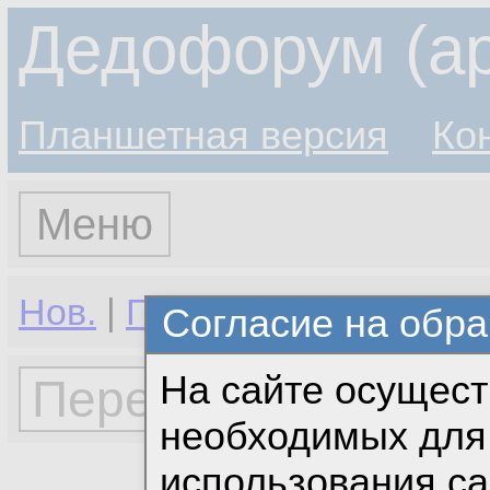
Дедофорум (ар
Планшетная версия
Ко
Меню
Нов.
|
Гор.
|
Избр.
Согласие на обра
На сайте осущест
необходимых для 
использования с