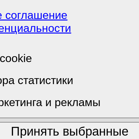
е соглашение
енциальности
о IT
/
Поиск работы 
cookie
ора статистики
ркетинга и рекламы