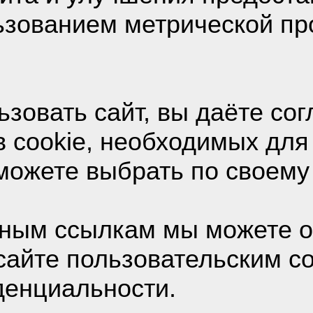
о IT
/
Поиск работы 
льзованием метрической п
зовать сайт, вы даёте сог
тему: Поиск работ
 cookie, необходимых для
можете выбрать по своему
ник
Дата / В
ным ссылкам мы можете о
сайте пользовательским с
денциальности.