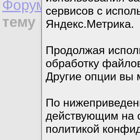
Форумы
/
Вопросы п
сервисов с испо
тему
Яндекс.Метрика.
Продолжая исполь
Читали 
обработку файлов
Другие опции вы 
Участ
По нижеприведен
действующим на 
политикой конфи