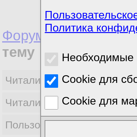
Пользовательско
Политика конфид
Форумы
/
Вопросы п
тему
Необходимые 
Cookie для сб
Читали тему (0):
Cookie для ма
Читали форум (0):
Пользователи онлайн (0):