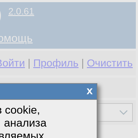
)
2.0.61
омощь
Войти
|
Профиль
|
Очистить
x
 cookie,
я анализа
авляемых