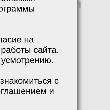
в АйТи
/
Читали
рограммы
ласие на
ы в АйТи
 работы сайта.
 усмотрению.
ремя
знакомиться с
оглашением и