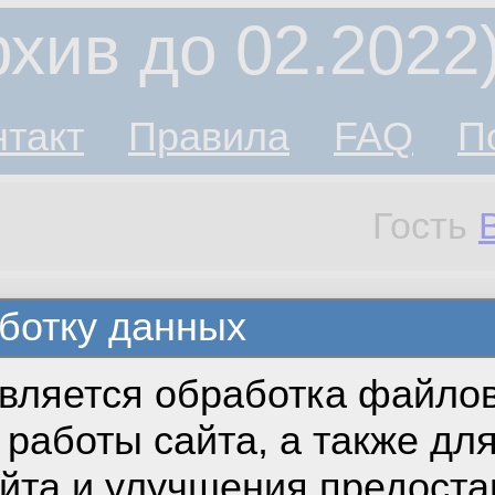
хив до 02.2022
нтакт
Правила
FAQ
П
Гость
ботку данных
вляется обработка файлов
работы сайта, а также дл
айта и улучшения предост