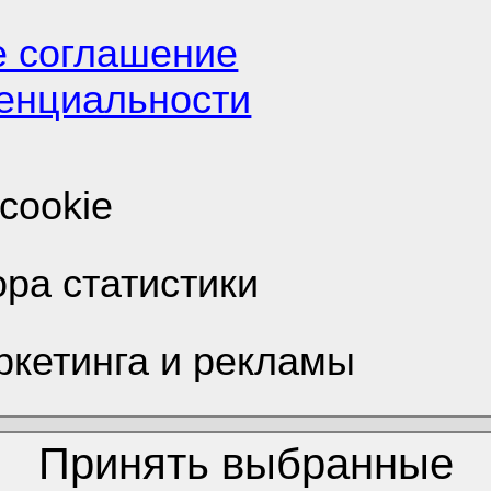
е соглашение
енциальности
о IT
/
Виндовс 10 на 
cookie
ора статистики
ркетинга и рекламы