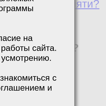
2гигабайта памяти?
рограммы
ласие на
абайта памяти?
 работы сайта.
 усмотрению.
ремя
знакомиться с
оглашением и