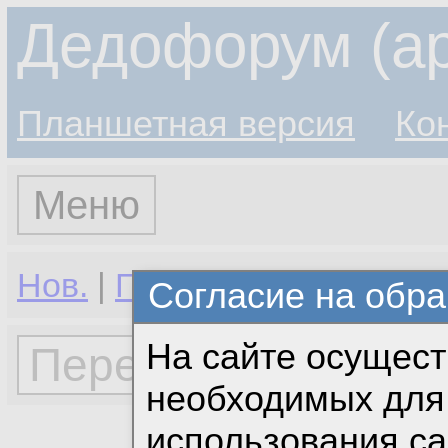
Дедофорум (ар
Планшетная версия
Ко
Меню
Нов.
|
Гор.
|
Избр.
Согласие на обра
На сайте осущест
необходимых для 
использования с