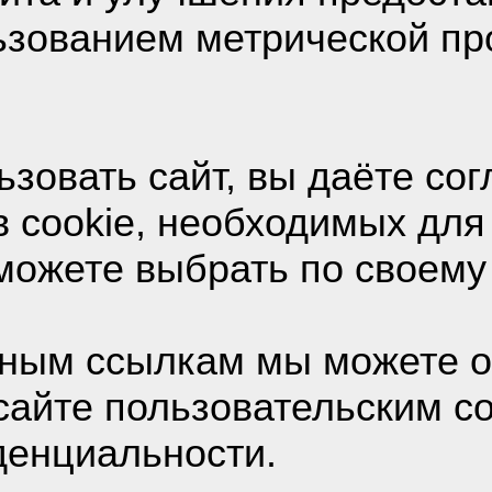
о IT
/
Виндовс 10 на 
льзованием метрической п
зовать сайт, вы даёте сог
Виндовс 10 на 2гиг
 cookie, необходимых для
можете выбрать по своему
ник
Дата / В
ным ссылкам мы можете о
сайте пользовательским с
денциальности.