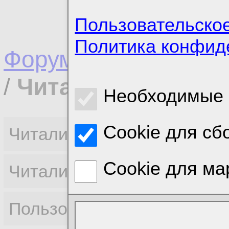
Пользовательско
Политика конфид
Форумы
/
Вопросы п
/
Читали тему
Необходимые 
Cookie для сб
Читали тему (0):
Cookie для ма
Читали форум (0):
Пользователи онлайн (0):