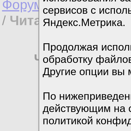
Форумы
/
Вопросы п
сервисов с испо
/
Читали тему
Яндекс.Метрика.
Продолжая исполь
Читали тему: 
обработку файлов
Другие опции вы 
Участ
По нижеприведен
действующим на 
политикой конфи