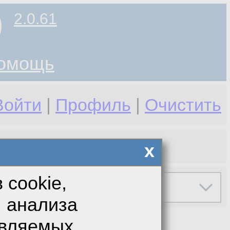
)
2.0.61
омощь
Войти
|
Профиль
|
Очистить
x
 cookie,
я анализа
авляемых