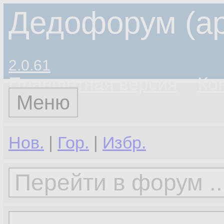
Дедофорум (ар
2.0.61
Планшетная версия
Ко
Меню
Нов.
|
Гор.
|
Избр.