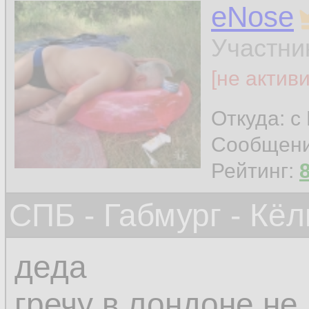
eNose
Участни
[не актив
Откуда: с
Сообщен
Рейтинг:
СПБ - Габмург - Кёл
деда
гречу в лондоне не