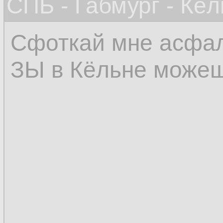
СПБ - Габмург - Кёл
Сфоткай мне асфал
ЗЫ в Кёльне можеш