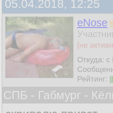
05.04.2018, 12:25
eNose
Участни
[не актив
Откуда: с
Сообщен
Рейтинг:
СПБ - Габмург - Кёл