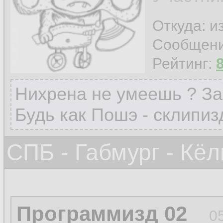
Откуда: и
Сообщен
Рейтинг:
Нихрена не умеешь ? За
Будь как Пошэ - склипиз
СПБ - Габмург - Кёл
Программизд 02
0