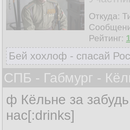
Откуда: Т
Сообщен
Рейтинг:
Бей хохлоф - спасай Ро
СПБ - Габмург - Кёл
ф Кёльне за забудь
нас[:drinks]