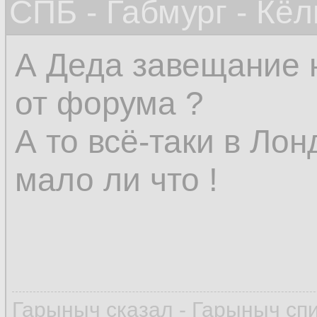
СПБ - Габмург - Кёл
А Деда завещание 
от форума ?
А то всё-таки в Ло
мало ли что !
Гарыныч сказал - Гарыныч сп