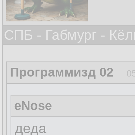
СПБ - Габмург - Кёл
Программизд 02
0
eNose
деда