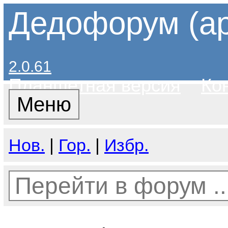
Дедофорум (ар
2.0.61
Планшетная версия
Ко
Меню
Нов.
|
Гор.
|
Избр.