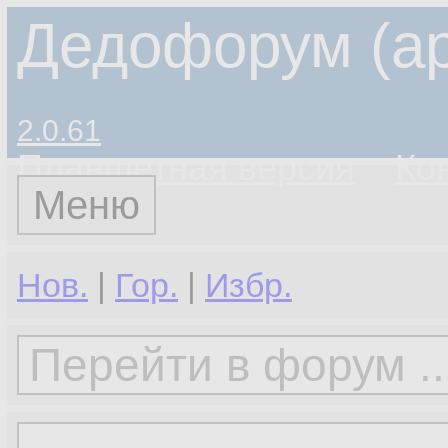
Дедофорум (ар
2.0.61
Планшетная версия
Ко
Меню
Нов.
|
Гор.
|
Избр.