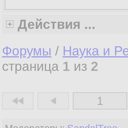
Действия ...
Форумы
/
Наука и Р
страница
1
из
2
1