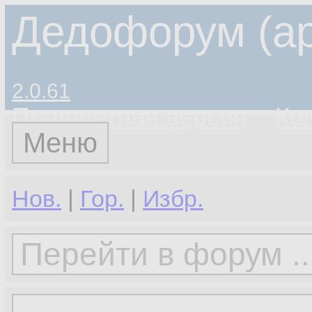
Дедофорум (ар
2.0.61
Планшетная версия
Ко
Меню
Нов.
|
Гор.
|
Избр.