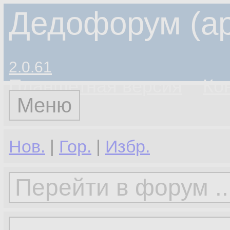
Дедофорум (ар
2.0.61
Планшетная версия
Ко
Меню
Нов.
|
Гор.
|
Избр.