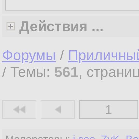
Действия ...
Форумы
/
Приличны
/ Темы:
561
, страни
1