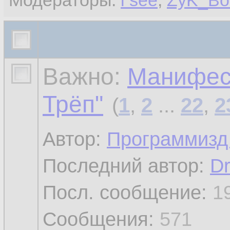
Модераторы:
i see
,
ZyK_Bo
Важно:
Манифес
Трёп"
(
1
,
2
...
22
,
2
Автор:
Программизд
Последний автор:
Dr
Посл. сообщение:
1
Сообщения:
571