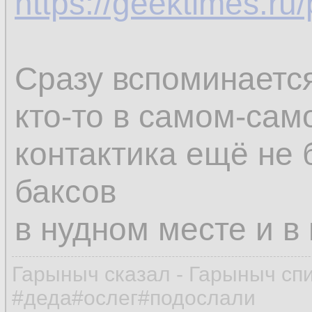
https://geektimes.ru
долговременное)
в нужное время (ко
Сразу вспоминается
везение) может бы
кто-то в самом-сам
человека.
контактика ещё не
баксов
в нудном месте и в
Гарыныч сказал - Гарыныч сп
#деда#ослег#подослали