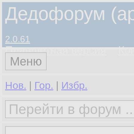
Дедофорум (ар
2.0.61
Планшетная версия
Ко
Меню
Нов.
|
Гор.
|
Избр.