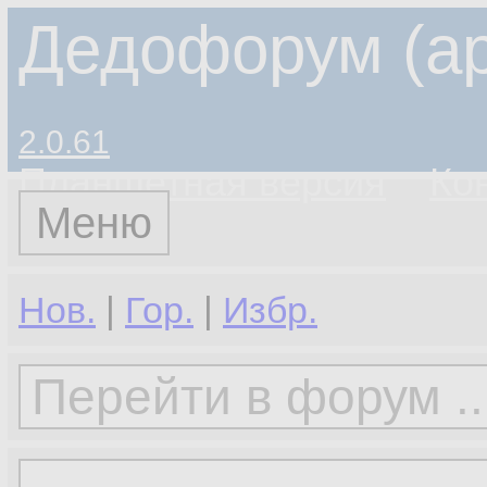
Дедофорум (ар
2.0.61
Планшетная версия
Ко
Меню
Нов.
|
Гор.
|
Избр.