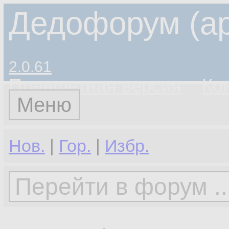
Дедофорум (ар
2.0.61
Планшетная версия
Ко
Меню
Нов.
|
Гор.
|
Избр.