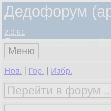
Дедофорум (ар
2.0.61
Планшетная версия
Ко
Меню
Нов.
|
Гор.
|
Избр.